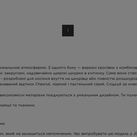
1
а унікальною атмосферою. З одного боку — виразні кросівки з комбінов
і: закруглені, надзвичайно широкі шнурки в клітинку. Саме вони ств
– розроблені для носіння взуття на шнурівці або повністю розшнуро
ізнаваний відтінок Chesnut, чорний і пастельний сірий. Слідкуй за н
 високоякісні матеріали поєднуються з унікальним дизайном. Ти пол
замші та тканини,
ни.
зайн, який не залишиться непоміченим. Час випробувати цю модель у J