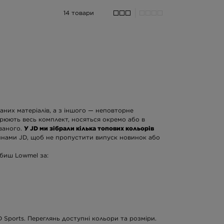
14 товари
аних матеріалів, а з іншого — неповторне
орюють весь комплект, носяться окремо або в
ваного.
У JD ми зібрали кілька топових кольорів
овинами JD, щоб не пропустити випуск новинок або
юбиш Lowmel за:
D Sports. Переглянь доступні кольори та розміри.