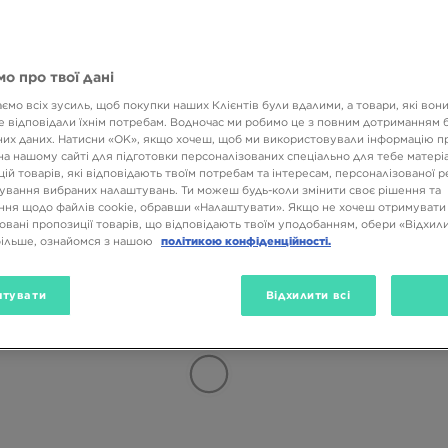
Розмір
Колір
о про твої дані
ємо всіх зусиль, щоб покупки наших Клієнтів були вдалими, а товари, які вон
 відповідали їхнім потребам. Водночас ми робимо це з повним дотриманням б
их даних. Натисни «OK», якщо хочеш, щоб ми використовували інформацію п
на нашому сайті для підготовки персоналізованих спеціально для тебе матеріа
ій товарів, які відповідають твоїм потребам та інтересам, персоналізованої 
ування вибраних налаштувань. Ти можеш будь-коли змінити своє рішення та
ня щодо файлів cookie, обравши «Налаштувати». Якщо не хочеш отримувати
овані пропозиції товарів, що відповідають твоїм уподобанням, обери «Відхили
більше, ознайомся з нашою
політикою конфіденційності.
тувати
Відхилити всі