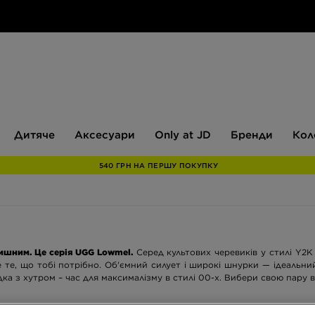
Дитяче
Аксесуари
Only
Бренди
Дитяче
Аксесуари
Only at JD
Бренди
Кол
at
JD
540 ГРН НА ПЕРШУ ПОКУПКУ
атишним. Це серія UGG Lowmel.
Серед культових черевиків у стилі Y2K
те, що тобі потрібно. Об'ємний силует і широкі шнурки — ідеальний
ка з хутром – час для максималізму в стилі 00-х. Вибери свою пару в