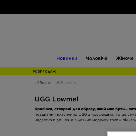
Новинки
Чоловіче
Жіноче
Новинки
Чоловіче
Жіноче
РОЗПРОДАЖ
JD Sports
UGG Lowmel
UGG Lowmel
Кросівки, створені для образу, який має бути... з
поєднання класичних UGG з кросівками, то це саме 
надлегка підошва, а в деяких моделях також підклад