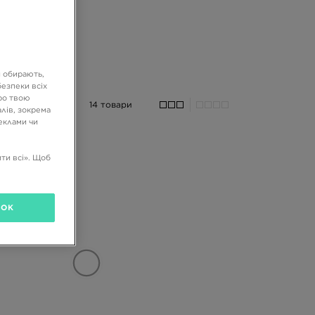
и обирають,
езпеки всіх
ро твою
14 товари
лів, зокрема
реклами чи
ти всі». Щоб
OK