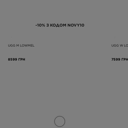
-10% З КОДОМ NOVY10
UGG M LOWMEL
UGG W L
8599 ГРН
7599 ГР