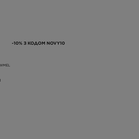
-10% З КОДОМ NOVY10
OWMEL
Н