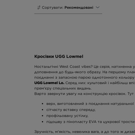
Сортувати:
Рекомендовані
Кросівки UGG Lowmel
Ностальгічні West Coast vibes? Це серія, натхненн
доповнення до будь-якого образу. На першому план
поєднанні з запасною парою однотонного кольору 
UGG Lowmel Lo.
Серед них: культовий і найбільш вп
прем'єру спеціальних видань.
Варто звернути увагу на конструкцію кросівок. Тут
верх, виготовлений з поєднання натуральної 
сітчасту вставку спереду,
профільовану устілку,
підошву з пінопласту EVA та цукрової трости
Зручність, м'якість, невелика вага, а до того ж ди