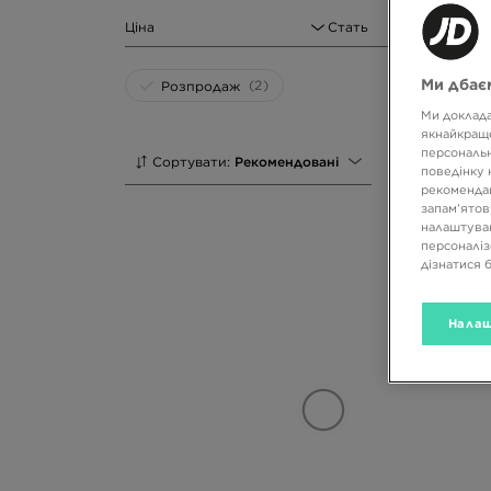
Ціна
Стать
Ми дбаєм
(2)
Розпродаж
Ми доклада
якнайкраще
персональн
Сортувати:
Рекомендовані
поведінку 
рекомендац
запам’ятов
налаштуван
персоналіз
дізнатися 
Налаш