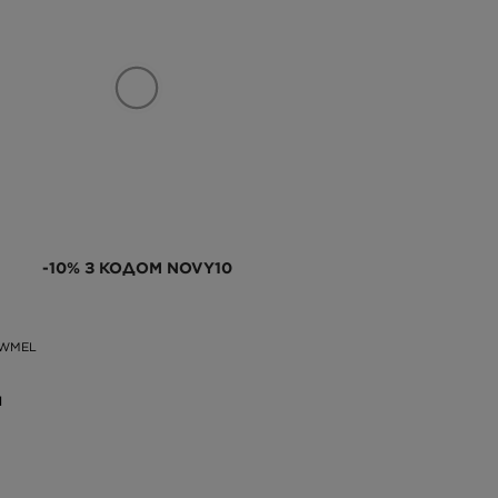
-10% З КОДОМ NOVY10
OWMEL
Н