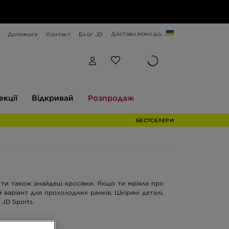
Доставляємо до...
Допомога
Контакт
Блог JD
Відкривай
Розпродаж
екції
Відкривай
Розпродаж
БЕСТСЕЛЕРИ
 ти також знайдеш кросівки. Якщо ти мріяла про
 варіант для прохолодних ранків. Шкіряні деталі,
 JD Sports.