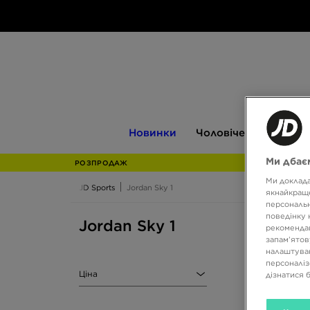
Новинки
Чоловіче
Жіноче
Новинки
Чоловіче
Жіноче
Ми дбаєм
РОЗПРОДАЖ
Ми доклада
JD Sports
Jordan Sky 1
якнайкраще
персональн
поведінку 
Jordan Sky 1
рекомендац
запам’ятов
налаштуван
персоналіз
Ціна
дізнатися 