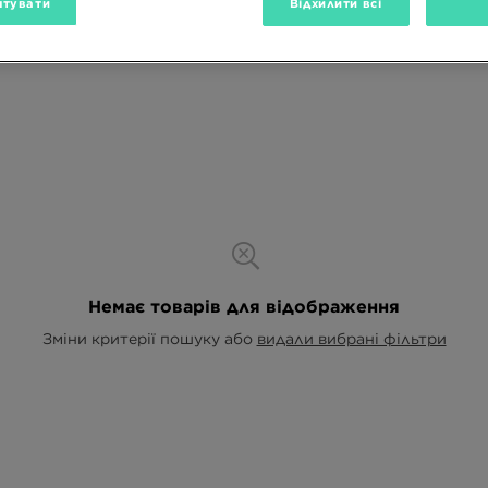
тувати
Відхилити всі
Немає товарів для відображення
Зміни критерії пошуку або
видали вибрані фільтри