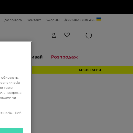
Доставляємо до...
Допомога
Контакт
Блог JD
Відкривай
Розпродаж
екції
Відкривай
Розпродаж
БЕСТСЕЛЕРИ
и обирають,
езпеки всіх
ро твою
лів, зокрема
реклами чи
ти всі». Щоб