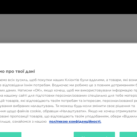
Дитяче
Аксесуари
Only
Бренди
Дитяче
Аксесуари
Only at JD
Бренди
Кол
at
JD
о про твої дані
540 ГРН НА ПЕРШУ ПОКУПКУ
ємо всіх зусиль, щоб покупки наших Клієнтів були вдалими, а товари, які вон
 відповідали їхнім потребам. Водночас ми робимо це з повним дотриманням б
их даних. Натисни «OK», якщо хочеш, щоб ми використовували інформацію п
на нашому сайті для підготовки персоналізованих спеціально для тебе матеріа
ій товарів, які відповідають твоїм потребам та інтересам, персоналізованої 
ування вибраних налаштувань. Ти можеш будь-коли змінити своє рішення та
ня щодо файлів cookie, обравши «Налаштувати». Якщо не хочеш отримувати
овані пропозиції товарів, що відповідають твоїм уподобанням, обери «Відхили
більше, ознайомся з нашою
політикою конфіденційності.