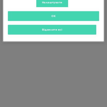
Зміни критерії пошуку або
видали
Налаштувати
вибрані фільтри
OK
Відхилити всі