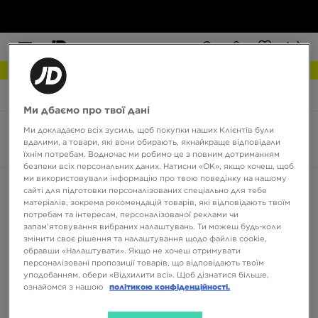
РОЗПРОДАЖ
JD Sports
Nike Downshifter
Ми дбаємо про твої дані
Ми докладаємо всіх зусиль, щоб покупки наших Клієнтів були
Nike Downshifter
вдалими, а товари, які вони обирають, якнайкраще відповідали
0 товарів
їхнім потребам. Водночас ми робимо це з повним дотриманням
безпеки всіх персональних даних. Натисни «OK», якщо хочеш, щоб
ми використовували інформацію про твою поведінку на нашому
Сортувати:
Рекомендовані
Фільтрувати
сайті для підготовки персоналізованих спеціально для тебе
матеріалів, зокрема рекомендацій товарів, які відповідають твоїм
потребам та інтересам, персоналізованої реклами чи
запам’ятовування вибраних налаштувань. Ти можеш будь-коли
змінити своє рішення та налаштування щодо файлів cookie,
обравши «Налаштувати». Якщо не хочеш отримувати
персоналізовані пропозиції товарів, що відповідають твоїм
уподобанням, обери «Відхилити всі». Щоб дізнатися більше,
ознайомся з нашою
політикою конфіденційності.
Немає товарів для відображення