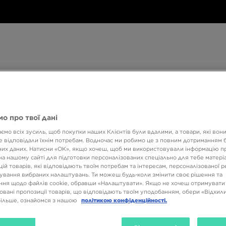
Дитяче
Аксесуари
Only
Бренди
Дитяче
Аксесуари
Only at JD
Бренди
Кол
at
JD
о про твої дані
540 ГРН НА ПЕРШУ ПОКУПКУ
ємо всіх зусиль, щоб покупки наших Клієнтів були вдалими, а товари, які вон
 відповідали їхнім потребам. Водночас ми робимо це з повним дотриманням б
их даних. Натисни «OK», якщо хочеш, щоб ми використовували інформацію п
на нашому сайті для підготовки персоналізованих спеціально для тебе матеріа
ій товарів, які відповідають твоїм потребам та інтересам, персоналізованої 
ування вибраних налаштувань. Ти можеш будь-коли змінити своє рішення та
ня щодо файлів cookie, обравши «Налаштувати». Якщо не хочеш отримувати
овані пропозиції товарів, що відповідають твоїм уподобанням, обери «Відхили
більше, ознайомся з нашою
політикою конфіденційності.