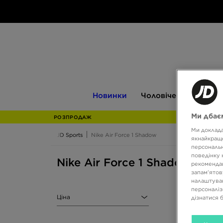
Новинки
Чоловіче
Жіноче
Новинки
Чоловіче
Жіноче
Ми дбаєм
РОЗПРОДАЖ
Ми доклада
JD Sports
Nike Air Force 1 Shadow
якнайкраще
персональн
поведінку 
Nike Air Force 1 Shadow
рекомендац
запам’ятов
налаштуван
персоналіз
Ціна
дізнатися 