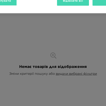
тувати
Відхилити всі
Немає товарів для відображення
Зміни критерії пошуку або
видали вибрані фільтри