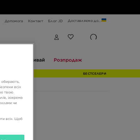
Доставляємо до...
Допомога
Контакт
Блог JD
Відкривай
Розпродаж
екції
Відкривай
Розпродаж
БЕСТСЕЛЕРИ
и обирають,
езпеки всіх
ро твою
лів, зокрема
реклами чи
ти всі». Щоб