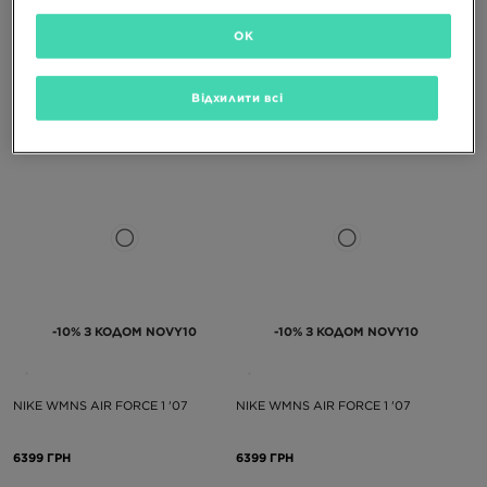
OK
NIKE W AIR FORCE 1 '07
NIKE W AIR FORCE 1 '07
Відхилити всі
6399 ГРН
6399 ГРН
-10% З КОДОМ NOVY10
-10% З КОДОМ NOVY10
NIKE WMNS AIR FORCE 1 '07
NIKE WMNS AIR FORCE 1 '07
6399 ГРН
6399 ГРН