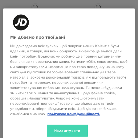
-10% З КОДОМ NOVY10
-10% З КОДОМ NOVY10
Ми дбаємо про твої дані
Ми докладаємо всіх зусиль, щоб покупки наших Клієнтів були
вдалими, а товари, які вони обирають, якнайкраще відповідали
NIKE WMNS AIR FORCE 1 '07
NIKE W AIR FORCE 1 '07
їхнім потребам. Водночас ми робимо це з повним дотриманням
безпеки всіх персональних даних. Натисни «OK», якщо хочеш, щоб
ми використовували інформацію про твою поведінку на нашому
5799 ГРН
5799 ГРН
сайті для підготовки персоналізованих спеціально для тебе
матеріалів, зокрема рекомендацій товарів, які відповідають твоїм
потребам та інтересам, персоналізованої реклами чи
запам’ятовування вибраних налаштувань. Ти можеш будь-коли
змінити своє рішення та налаштування щодо файлів cookie,
обравши «Налаштувати». Якщо не хочеш отримувати
персоналізовані пропозиції товарів, що відповідають твоїм
уподобанням, обери «Відхилити всі». Щоб дізнатися більше,
ознайомся з нашою
політикою конфіденційності.
Налаштувати
-10% З КОДОМ NOVY10
-10% З КОДОМ NOVY10