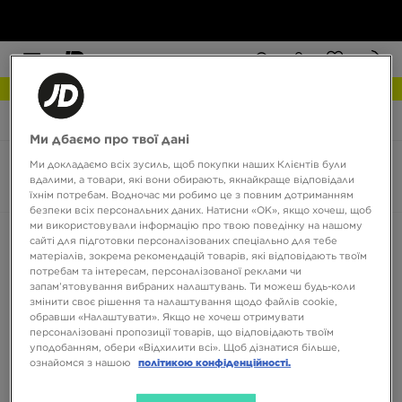
РОЗПРОДАЖ
JD Sports
Moon Boot Icon
Ми дбаємо про твої дані
Ми докладаємо всіх зусиль, щоб покупки наших Клієнтів були
Moon Boot Icon
вдалими, а товари, які вони обирають, якнайкраще відповідали
0 товарів
їхнім потребам. Водночас ми робимо це з повним дотриманням
безпеки всіх персональних даних. Натисни «OK», якщо хочеш, щоб
ми використовували інформацію про твою поведінку на нашому
Сортувати:
Рекомендовані
Фільтрувати
сайті для підготовки персоналізованих спеціально для тебе
матеріалів, зокрема рекомендацій товарів, які відповідають твоїм
потребам та інтересам, персоналізованої реклами чи
запам’ятовування вибраних налаштувань. Ти можеш будь-коли
змінити своє рішення та налаштування щодо файлів cookie,
обравши «Налаштувати». Якщо не хочеш отримувати
персоналізовані пропозиції товарів, що відповідають твоїм
уподобанням, обери «Відхилити всі». Щоб дізнатися більше,
ознайомся з нашою
політикою конфіденційності.
Немає товарів для відображення