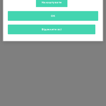
Зміни критерії пошуку або
видали
Налаштувати
вибрані фільтри
OK
Відхилити всі