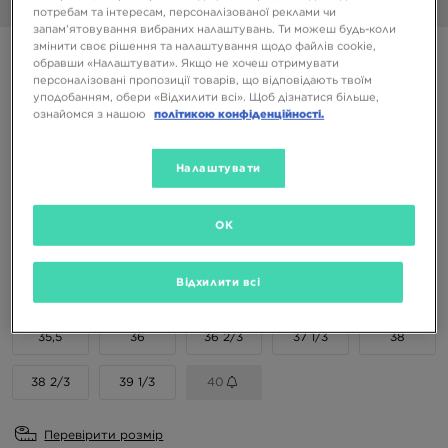
1/7
потребам та інтересам, персоналізованої реклами чи
запам’ятовування вибраних налаштувань. Ти можеш будь-коли
змінити своє рішення та налаштування щодо файлів cookie,
ADIDAS CLIMACOOL 1 J
обравши «Налаштувати». Якщо не хочеш отримувати
персоналізовані пропозиції товарів, що відповідають твоїм
уподобанням, обери «Відхилити всі». Щоб дізнатися більше,
2999 ГРН
ознайомся з нашою
політикою конфіденційності.
5599 ГРН
-46%
(Початкова ціна)
Налаштувати
Доступні Кольори
OK
Вибери розмір
EU
US
Відхилити всі
35,5
36
36 2/3
37 1/3
38
38 2/3
39 1/3
40
Перевірити розмір