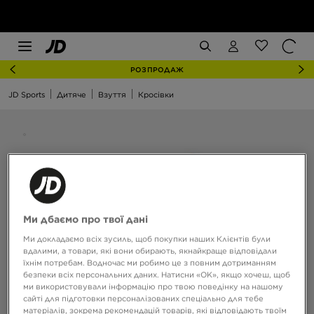
РОЗПРОДАЖ
JD Sports
Дитяче
Взуття
Кросівки
Ми дбаємо про твої дані
Ми докладаємо всіх зусиль, щоб покупки наших Клієнтів були
вдалими, а товари, які вони обирають, якнайкраще відповідали
їхнім потребам. Водночас ми робимо це з повним дотриманням
безпеки всіх персональних даних. Натисни «OK», якщо хочеш, щоб
ми використовували інформацію про твою поведінку на нашому
сайті для підготовки персоналізованих спеціально для тебе
матеріалів, зокрема рекомендацій товарів, які відповідають твоїм