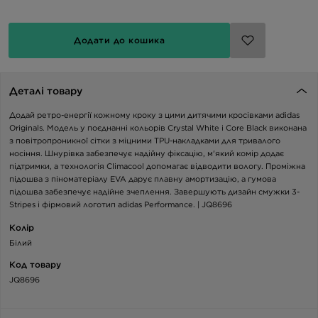
Додати до кошика
Деталі товару
Додай ретро-енергії кожному кроку з цими дитячими кросівками adidas
Originals. Модель у поєднанні кольорів Crystal White і Core Black виконана
з повітропроникної сітки з міцними TPU-накладками для тривалого
носіння. Шнурівка забезпечує надійну фіксацію, м'який комір додає
підтримки, а технологія Climacool допомагає відводити вологу. Проміжна
підошва з піноматеріалу EVA дарує плавну амортизацію, а гумова
підошва забезпечує надійне зчеплення. Завершують дизайн смужки 3-
Stripes і фірмовий логотип adidas Performance. | JQ8696
Колір
Білий
Код товару
JQ8696