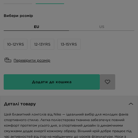
Вибери розмір
EU
US
10-12YRS
12-13YRS
13-15YRS
Перевірити розмір
Додати до кошика
Деталі товару
Цей блакитний лонгслів від Nike — ідеальний вибір для молодих фанів
спортивного стилю. Легка поліестерова тканина забезпечує повний
комфорт протягом усього дня, а спортивний дизайн із динамічними
смужками додає енергії кожному образу. Вільний крій добре працює під
час активностей від ігор на майданчику до уроків фізкультури. Носи з