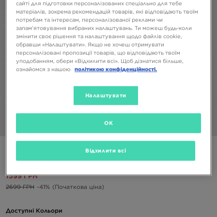
сайті для підготовки персоналізованих спеціально для тебе
матеріалів, зокрема рекомендацій товарів, які відповідають твоїм
потребам та інтересам, персоналізованої реклами чи
запам’ятовування вибраних налаштувань. Ти можеш будь-коли
змінити своє рішення та налаштування щодо файлів cookie,
обравши «Налаштувати». Якщо не хочеш отримувати
персоналізовані пропозиції товарів, що відповідають твоїм
уподобанням, обери «Відхилити всі». Щоб дізнатися більше,
ознайомся з нашою
політикою конфіденційності.
Налаштувати
OK
1/5
NIKE ФУТБОЛКА MESH JERSEY LS ТОП BOY
Відхилити всі
1599 ГРН
2699 ГРН
-41%
(Початкова ціна)
Доступні Кольори