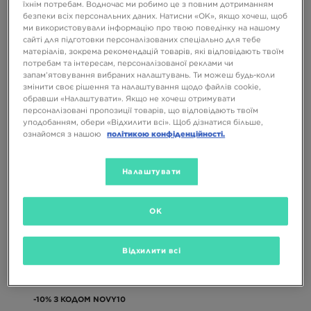
їхнім потребам. Водночас ми робимо це з повним дотриманням
безпеки всіх персональних даних. Натисни «OK», якщо хочеш, щоб
ми використовували інформацію про твою поведінку на нашому
сайті для підготовки персоналізованих спеціально для тебе
матеріалів, зокрема рекомендацій товарів, які відповідають твоїм
потребам та інтересам, персоналізованої реклами чи
запам’ятовування вибраних налаштувань. Ти можеш будь-коли
-10% З КОДОМ NOVY10
-10% З КОДОМ NOVY10
змінити своє рішення та налаштування щодо файлів cookie,
обравши «Налаштувати». Якщо не хочеш отримувати
персоналізовані пропозиції товарів, що відповідають твоїм
уподобанням, обери «Відхилити всі». Щоб дізнатися більше,
NIKE REAX 8 TR
NIKE REAX 8 TR
ознайомся з нашою
політикою конфіденційності.
4699 ГРН
4199 ГРН
Налаштувати
OK
Відхилити всі
-10% З КОДОМ NOVY10