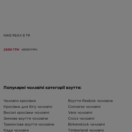
NIKE REAX 8 TR
2699 ГРН
4399 ГРН
Популярні чоловічі категорії взуття:
Чоловічі кросівки
Взуття Reebok чоловіче
Кросівки для бігу чоловічі
Converse чоловічі
Високі кросівки чоловічі
Vans чоловічі
Зимове взуття чоловіче
Crocs чоловічі
Трекінгове взуття чоловіче
Birkenstock чоловічі
Кеди чоловічі
Timberland чоловічі