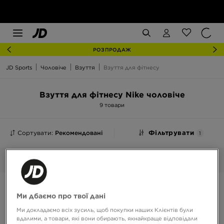
РОЗПРОДАЖ
JD Sports
Чоловіче
Взуття
Взуття для фітнесу
Взуття для фітнесу Nike чоловіче
9 товари
Сортувати:
Рекомендовані
Фільтрувати
1
Nike
Обрані:
Очистити
Ми дбаємо про твої дані
Ми докладаємо всіх зусиль, щоб покупки наших Клієнтів були
вдалими, а товари, які вони обирають, якнайкраще відповідали