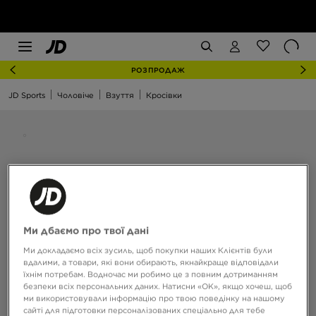
РОЗПРОДАЖ
JD Sports
Чоловіче
Взуття
Кросівки
Ми дбаємо про твої дані
Ми докладаємо всіх зусиль, щоб покупки наших Клієнтів були
вдалими, а товари, які вони обирають, якнайкраще відповідали
їхнім потребам. Водночас ми робимо це з повним дотриманням
безпеки всіх персональних даних. Натисни «OK», якщо хочеш, щоб
ми використовували інформацію про твою поведінку на нашому
сайті для підготовки персоналізованих спеціально для тебе