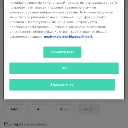
1/6
матеріалів, зокрема рекомендацій товарів, які відповідають твоїм
потребам та інтересам, персоналізованої реклами чи
запам’ятовування вибраних налаштувань. Ти можеш будь-коли
REEBOK CLUB C 85
змінити своє рішення та налаштування щодо файлів cookie,
обравши «Налаштувати». Якщо не хочеш отримувати
персоналізовані пропозиції товарів, що відповідають твоїм
2499 ГРН
уподобанням, обери «Відхилити всі». Щоб дізнатися більше,
ознайомся з нашою
політикою конфіденційності.
3999 ГРН
-38%
(Початкова ціна)
Доступні Кольори
Налаштувати
OK
Вибери розмір
EU
US
Відхилити всі
41
42
42,5
43
44
44,5
45
45,5
47
Перевірити розмір