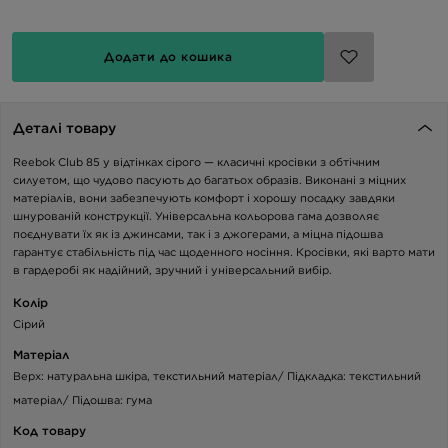
Додати до кошика
Деталі товару
Reebok Club 85 у відтінках сірого — класичні кросівки з обтічним
силуетом, що чудово пасують до багатьох образів. Виконані з міцних
матеріалів, вони забезпечують комфорт і хорошу посадку завдяки
шнурованій конструкції. Універсальна кольорова гама дозволяє
поєднувати їх як із джинсами, так і з джогерами, а міцна підошва
гарантує стабільність під час щоденного носіння. Кросівки, які варто мати
в гардеробі як надійний, зручний і універсальний вибір.
Колір
Сірий
Матеріал
Верх: натуральна шкіра, текстильний матеріал/ Підкладка: текстильний
матеріал/ Підошва: гума
Код товару