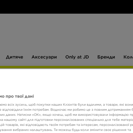
Дитяче
Аксесуари
Only
Бренди
Дитяче
Аксесуари
Only at JD
Бренди
Кол
at
JD
540 ГРН НА ПЕРШУ ПОКУПКУ
о про твої дані
NIKE 
ємо всіх зусиль, щоб покупки наших Клієнтів були вдалими, а товари, які вон
 відповідали їхнім потребам. Водночас ми робимо це з повним дотриманням б
их даних. Натисни «OK», якщо хочеш, щоб ми використовували інформацію п
2499 
на нашому сайті для підготовки персоналізованих спеціально для тебе матеріа
ій товарів, які відповідають твоїм потребам та інтересам, персоналізованої 
ування вибраних налаштувань. Ти можеш будь-коли змінити своє рішення та