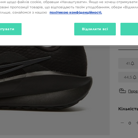
ня щодо файлів cookie, обравши «Налаштувати». Якщо не хочеш отримувати
овані пропозиції товарів, що відповідають твоїм уподобанням, обери «Відхили
Доступн
більше, ознайомся з нашою
політикою конфіденційності.
Чорний
тувати
Відхилити всі
Вибери 
41
44,5
Пере
Кількіст