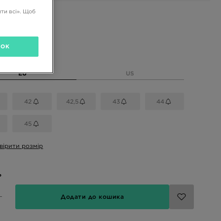
ти всі». Щоб
і кольори
OK
розмір
EU
US
42
42,5
43
44
45
вірити розмір
ь
Додати до кошика