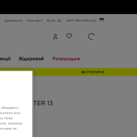
Доставляємо до...
Допомога
Контакт
Блог JD
Відкривай
Розпродаж
екції
Відкривай
Розпродаж
БЕСТСЕЛЕРИ
DOWNSHIFTER 13
и обирають,
езпеки всіх
ро твою
ГРН
лів, зокрема
реклами чи