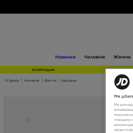
Новинки
Чоловіче
Жіноче
Новинки
Чоловіче
Жіноче
РОЗПРОДАЖ
JD Sports
Чоловіче
Взуття
Кросівки
Ми дбаєм
Ми доклада
якнайкраще
персональн
поведінку 
рекомендац
запам’ятов