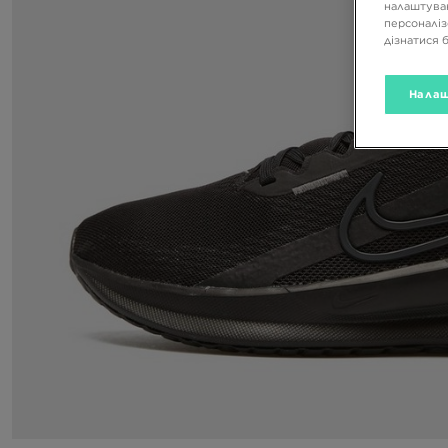
налаштуван
персоналіз
дізнатися 
Налаш