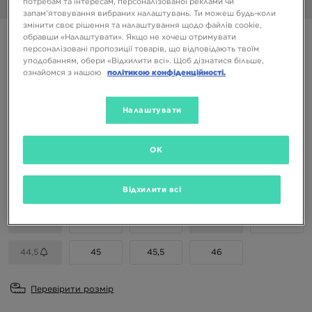
потребам та інтересам, персоналізованої реклами чи
1/6
запам’ятовування вибраних налаштувань. Ти можеш будь-коли
змінити своє рішення та налаштування щодо файлів cookie,
обравши «Налаштувати». Якщо не хочеш отримувати
NIKE AVA ROVER
персоналізовані пропозиції товарів, що відповідають твоїм
уподобанням, обери «Відхилити всі». Щоб дізнатися більше,
ознайомся з нашою
політикою конфіденційності.
6699 ГРН
Налаштувати
Доступні Кольори
OK
Вибери розмір
EU
US
Відхилити всі
41
42
42,5
43
44
44,5
45
45,5
46
Перевірити розмір