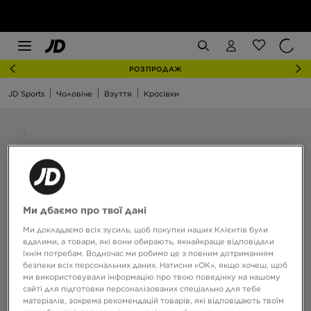
РОЗПРОДАЖ
JD Sports
Чоловіче
Взуття
Кросівки
Ми дбаємо про твої дані
Ми докладаємо всіх зусиль, щоб покупки наших Клієнтів були
вдалими, а товари, які вони обирають, якнайкраще відповідали
їхнім потребам. Водночас ми робимо це з повним дотриманням
безпеки всіх персональних даних. Натисни «OK», якщо хочеш, щоб
ми використовували інформацію про твою поведінку на нашому
сайті для підготовки персоналізованих спеціально для тебе
матеріалів, зокрема рекомендацій товарів, які відповідають твоїм