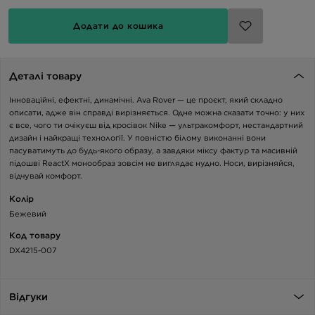
Додати до кошика
Деталі товару
Інноваційні, ефектні, динамічні. Ava Rover — це проєкт, який складно
описати, адже він справді вирізняється. Одне можна сказати точно: у них
є все, чого ти очікуєш від кросівок Nike — ультракомфорт, нестандартний
дизайн і найкращі технології. У повністю білому виконанні вони
пасуватимуть до будь-якого образу, а завдяки міксу фактур та масивній
підошві ReactX монообраз зовсім не виглядає нудно. Носи, вирізняйся,
відчувай комфорт.
Колір
Бежевий
Код товару
DX4215-007
Відгуки