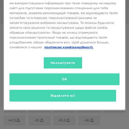
1/6
ми використовували інформацію про твою поведінку на нашому
сайті для підготовки персоналізованих спеціально для тебе
матеріалів, зокрема рекомендацій товарів, які відповідають твоїм
Фото
360°
потребам та інтересам, персоналізованої реклами чи
запам’ятовування вибраних налаштувань. Ти можеш будь-коли
змінити своє рішення та налаштування щодо файлів cookie,
NIKE AIR MAX 95 OG
обравши «Налаштувати». Якщо не хочеш отримувати
персоналізовані пропозиції товарів, що відповідають твоїм
уподобанням, обери «Відхилити всі». Щоб дізнатися більше,
5299 ГРН
ознайомся з нашою
політикою конфіденційності.
Доступні Кольори
Налаштувати
OK
Вибери розмір
EU
US
Відхилити всі
41
42
42,5
43
44
44,5
45
45,5
46