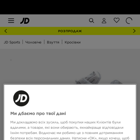
РОЗПРОДАЖ
JD Sports
Чоловіче
Взуття
Кросівки
Ми дбаємо про твої дані
Ми докладаємо всіх зусиль, щоб покупки наших Клієнтів були
вдалими, а товари, які вони обирають, якнайкраще відповідали
їхнім потребам. Водночас ми робимо це з повним дотриманням
безпеки всіх персональних даних. Натисни «OK», якщо хочеш, щоб