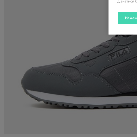
дізнатися 
Налаш