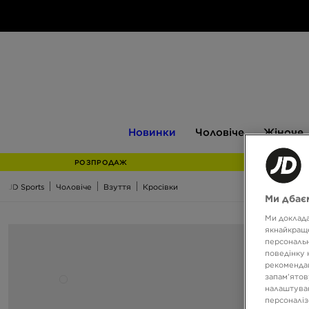
Новинки
Чоловіче
Жіноче
Новинки
Чоловіче
Жіноче
РОЗПРОДАЖ
JD Sports
Чоловіче
Взуття
Кросівки
Ми дбаєм
Ми доклада
якнайкраще
персональн
поведінку 
рекомендац
запам’ятов
налаштуван
персоналіз