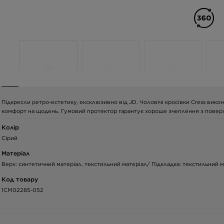
Підкресли ретро-естетику, ексклюзивно від JD. Чоловічі кросівки Cress викона
комфорт на щодень. Гумовий протектор гарантує хороше зчеплення з поверх
Колір
Сірий
Матеріал
Верх: синтетичний матеріал, текстильний матеріал/ Підкладка: текстильний 
Код товару
1CM02285-052