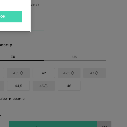
-53%
(Початкова ціна)
OK
і кольори
розмір
EU
US
41,5
42
42,5
43
44,5
45
46
вірити розмір
ь