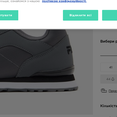
більше, ознайомся з нашою
політикою конфіденційності.
3199 ГРН
тувати
Відхилити всі
Доступн
Вибери 
41
44
Пере
Кількіст