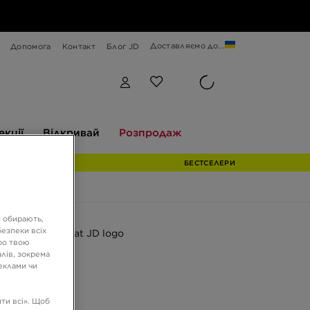
Доставляємо до...
Допомога
Контакт
Блог JD
Відкривай
Розпродаж
екції
Відкривай
Розпродаж
БЕСТСЕЛЕРИ
и обирають,
 JD
езпеки всіх
ро твою
CRESS
лів, зокрема
реклами чи
ГРН
ти всі». Щоб