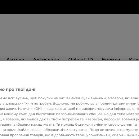
Дитяче
Аксесуари
Only
Бренди
Дитяче
Аксесуари
Only at JD
Бренди
Кол
at
JD
540 ГРН НА ПЕРШУ ПОКУПКУ
о про твої дані
ємо всіх зусиль, щоб покупки наших Клієнтів були вдалими, а товари, які вон
ONLY AT
 відповідали їхнім потребам. Водночас ми робимо це з повним дотриманням б
их даних. Натисни «OK», якщо хочеш, щоб ми використовували інформацію п
FILA 
на нашому сайті для підготовки персоналізованих спеціально для тебе матеріа
ій товарів, які відповідають твоїм потребам та інтересам, персоналізованої 
ування вибраних налаштувань. Ти можеш будь-коли змінити своє рішення та
ня щодо файлів cookie, обравши «Налаштувати». Якщо не хочеш отримувати
1499 
овані пропозиції товарів, що відповідають твоїм уподобанням, обери «Відхили