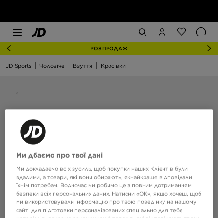
РОЗПРОДАЖ
JD Sports
Чоловіче
Взуття
Кросівки
Ми дбаємо про твої дані
Ми докладаємо всіх зусиль, щоб покупки наших Клієнтів були
вдалими, а товари, які вони обирають, якнайкраще відповідали
їхнім потребам. Водночас ми робимо це з повним дотриманням
безпеки всіх персональних даних. Натисни «OK», якщо хочеш, щоб
ми використовували інформацію про твою поведінку на нашому
сайті для підготовки персоналізованих спеціально для тебе