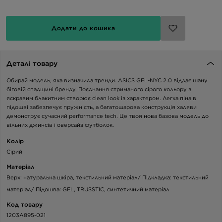
Додати до кошика
Деталі товару
Обирай модель, яка визначила тренди. ASICS GEL-NYC 2.0 віддає шану
біговій спадщині бренду. Поєднання стриманого сірого кольору з
яскравим блакитним створює clean look із характером. Легка піна в
підошві забезпечує пружність, а багатошарова конструкція халяви
демонструє сучасний performance tech. Це твоя нова базова модель до
вільних джинсів і оверсайз футболок.
Колір
Сірий
Матеріал
Верх: натуральна шкіра, текстильний матеріал/ Підкладка: текстильний
матеріал/ Підошва: GEL, TRUSSTIC, синтетичний матеріал
Код товару
1203A895-021