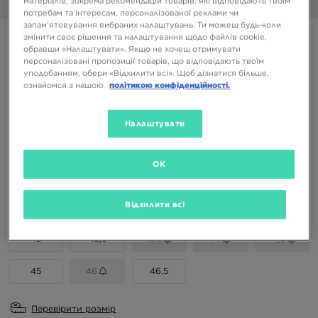
матеріалів, зокрема рекомендацій товарів, які відповідають твоїм
1/5
потребам та інтересам, персоналізованої реклами чи
запам’ятовування вибраних налаштувань. Ти можеш будь-коли
змінити своє рішення та налаштування щодо файлів cookie,
ASICS GEL-NYC 2.0
обравши «Налаштувати». Якщо не хочеш отримувати
персоналізовані пропозиції товарів, що відповідають твоїм
уподобанням, обери «Відхилити всі». Щоб дізнатися більше,
5399 ГРН
ознайомся з нашою
політикою конфіденційності.
7999 ГРН
-33%
(Початкова ціна)
Налаштувати
Доступні Кольори
OK
Вибери розмір
EU
US
Відхилити всі
42
42,5
43,5
44
44,5
45
46
46,5
Перевірити розмір