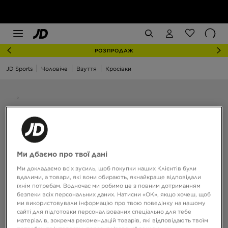
РОЗПРОДАЖ
JD Sports
Чоловіче
Взуття
Кросівки
Ми дбаємо про твої дані
Ми докладаємо всіх зусиль, щоб покупки наших Клієнтів були
вдалими, а товари, які вони обирають, якнайкраще відповідали
їхнім потребам. Водночас ми робимо це з повним дотриманням
безпеки всіх персональних даних. Натисни «OK», якщо хочеш, щоб
ми використовували інформацію про твою поведінку на нашому
сайті для підготовки персоналізованих спеціально для тебе
матеріалів, зокрема рекомендацій товарів, які відповідають твоїм