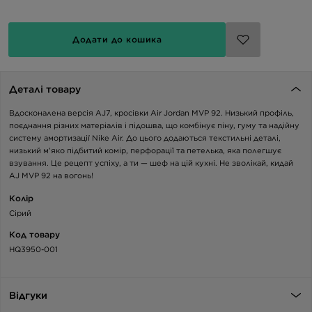
Додати до кошика
Деталі товару
Вдосконалена версія AJ7, кросівки Air Jordan MVP 92. Низький профіль,
поєднання різних матеріалів і підошва, що комбінує піну, гуму та надійну
систему амортизації Nike Air. До цього додаються текстильні деталі,
низький м’яко підбитий комір, перфорації та петелька, яка полегшує
взування. Це рецепт успіху, а ти — шеф на цій кухні. Не зволікай, кидай
AJ MVP 92 на вогонь!
Колір
Сірий
Код товару
HQ3950-001
Відгуки