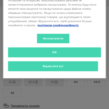
потребам та інтересам, персоналізованої реклами чи
1/6
запам’ятовування вибраних налаштувань. Ти можеш будь-коли
змінити своє рішення та налаштування щодо файлів cookie,
AIR JORDAN 7 RM
обравши «Налаштувати». Якщо не хочеш отримувати
персоналізовані пропозиції товарів, що відповідають твоїм
уподобанням, обери «Відхилити всі». Щоб дізнатися більше,
ознайомся з нашою
політикою конфіденційності.
3999 ГРН
6799 ГРН
-41%
(Початкова ціна)
Налаштувати
Доступні Кольори
OK
Вибери розмір
Відхилити всі
EU
US
42
42,5
43
44
44,5
45
Перевірити розмір