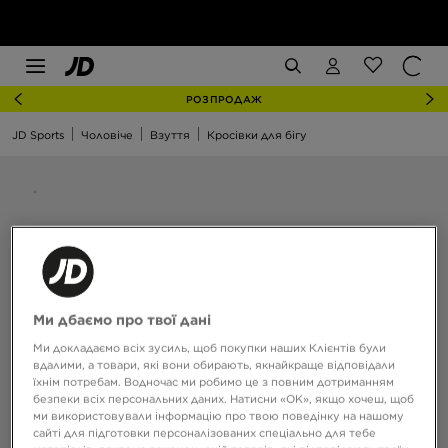
РОЗПРОДАЖ
JD Sports
Чоловіче
Взуття
Кросівки для бігу
Ми дбаємо про твої дані
Ми докладаємо всіх зусиль, щоб покупки наших Клієнтів були
вдалими, а товари, які вони обирають, якнайкраще відповідали
їхнім потребам. Водночас ми робимо це з повним дотриманням
безпеки всіх персональних даних. Натисни «OK», якщо хочеш, щоб
ми використовували інформацію про твою поведінку на нашому
сайті для підготовки персоналізованих спеціально для тебе