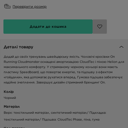
Перевірити розмір
Додати до кошика
Деталі товару
Додай до своїх тренувань швейцарську якість. Чоловічі кросівки On
Running Cloudmonster оснащені амортизацією CloudTec і піною Helion для
максимального комфорту. У стриманому чорному кольорі вони мають
пластину Speedboard, що повертає енергію, та підошву з ефектом
«гойдалки», яка допомагає рухатися вперед. Гумова підошва забезпечує
надійне зчеплення. Завершує дизайн стриманий брендинг On.
Колір
Чорний
Матеріал
Верх: текстильний матеріал, синтетичний матеріал/ Підкладка:
текстильний матеріал/ Підошва: CloudTec Phase, піна, гума