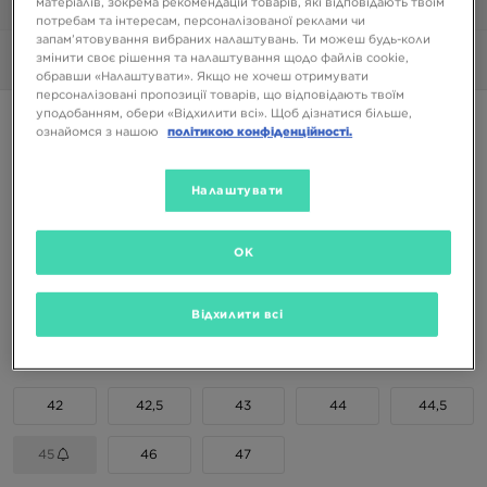
матеріалів, зокрема рекомендацій товарів, які відповідають твоїм
1/6
потребам та інтересам, персоналізованої реклами чи
запам’ятовування вибраних налаштувань. Ти можеш будь-коли
змінити своє рішення та налаштування щодо файлів cookie,
Фото
360°
обравши «Налаштувати». Якщо не хочеш отримувати
персоналізовані пропозиції товарів, що відповідають твоїм
уподобанням, обери «Відхилити всі». Щоб дізнатися більше,
ON CLOUDMONSTER 1
ознайомся з нашою
політикою конфіденційності.
9999 ГРН
Налаштувати
Доступні Кольори
OK
Вибери розмір
Відхилити всі
EU
US
42
42,5
43
44
44,5
45
46
47