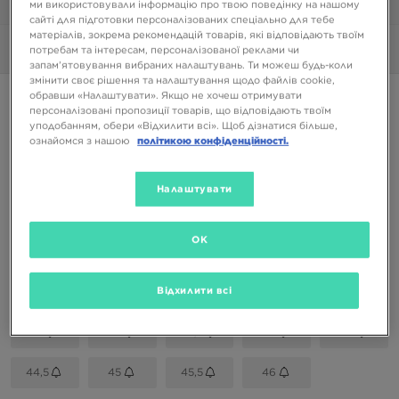
ми використовували інформацію про твою поведінку на нашому
1/6
сайті для підготовки персоналізованих спеціально для тебе
матеріалів, зокрема рекомендацій товарів, які відповідають твоїм
Фото
360°
потребам та інтересам, персоналізованої реклами чи
запам’ятовування вибраних налаштувань. Ти можеш будь-коли
змінити своє рішення та налаштування щодо файлів cookie,
обравши «Налаштувати». Якщо не хочеш отримувати
NIKE PEGASUS PREMIUM
персоналізовані пропозиції товарів, що відповідають твоїм
уподобанням, обери «Відхилити всі». Щоб дізнатися більше,
ознайомся з нашою
політикою конфіденційності.
6899 ГРН
Налаштувати
Доступні Кольори
OK
Вибери розмір
EU
US
Відхилити всі
41
42
42,5
43
44
44,5
45
45,5
46