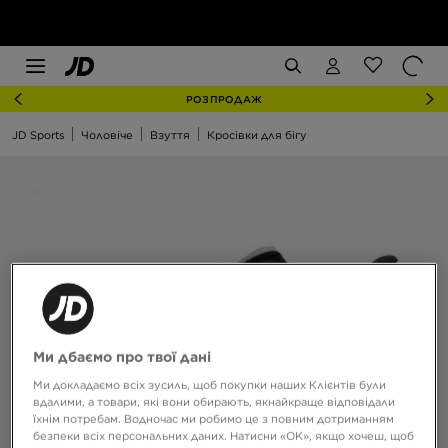
РОЗПРОДАЖ
JD Sports
Чоловіче
Взуття
Кросівки для бігу
Ми дбаємо про твої дані
Ми докладаємо всіх зусиль, щоб покупки наших Клієнтів були
вдалими, а товари, які вони обирають, якнайкраще відповідали
їхнім потребам. Водночас ми робимо це з повним дотриманням
безпеки всіх персональних даних. Натисни «OK», якщо хочеш, щоб