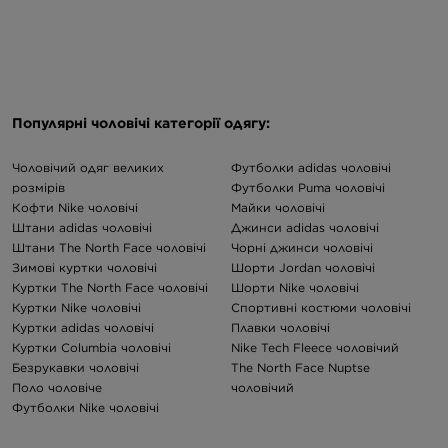
Популярні чоловічі категорії одягу:
Чоловічий одяг великих
Футболки adidas чоловічі
розмірів
Футболки Puma чоловічі
Кофти Nike чоловічі
Майки чоловічі
Штани adidas чоловічі
Джинси adidas чоловічі
Штани The North Face чоловічі
Чорні джинси чоловічі
Зимові куртки чоловічі
Шорти Jordan чоловічі
Куртки The North Face чоловічі
Шорти Nike чоловічі
Куртки Nike чоловічі
Спортивні костюми чоловічі
Куртки adidas чоловічі
Плавки чоловічі
Куртки Columbia чоловічі
Nike Tech Fleece чоловічий
Безрукавки чоловічі
The North Face Nuptse
Поло чоловіче
чоловічий
Футболки Nike чоловічі