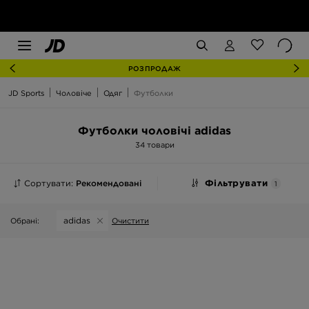
РОЗПРОДАЖ
JD Sports
Чоловіче
Одяг
Футболки
Футболки чоловічі adidas
34 товари
Сортувати:
Рекомендовані
Фільтрувати
1
adidas
Обрані:
Очистити