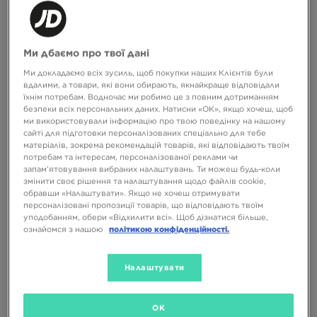
ADIDAS ФУТБОЛКА EVERYDAY
ADIDAS ФУТБОЛКА CLASSIC
CASUAL WEAR
JACQUARD JERSEY WITH BADGE
Ми дбаємо про твої дані
1699 ГРН
2499 ГРН
Ми докладаємо всіх зусиль, щоб покупки наших Клієнтів були
вдалими, а товари, які вони обирають, якнайкраще відповідали
їхнім потребам. Водночас ми робимо це з повним дотриманням
безпеки всіх персональних даних. Натисни «OK», якщо хочеш, щоб
ми використовували інформацію про твою поведінку на нашому
сайті для підготовки персоналізованих спеціально для тебе
матеріалів, зокрема рекомендацій товарів, які відповідають твоїм
потребам та інтересам, персоналізованої реклами чи
запам’ятовування вибраних налаштувань. Ти можеш будь-коли
змінити своє рішення та налаштування щодо файлів cookie,
обравши «Налаштувати». Якщо не хочеш отримувати
персоналізовані пропозиції товарів, що відповідають твоїм
-10% З КОДОМ NOVY10
-10% З КОДОМ NOVY10
уподобанням, обери «Відхилити всі». Щоб дізнатися більше,
ознайомся з нашою
політикою конфіденційності.
ADIDAS ФУТБОЛКА CLASSIC
ADIDAS ФУТБОЛКА EVERYDAY
Налаштувати
JACQUARD JERSEY WITH BADGE
CASUAL WEAR
2499 ГРН
1699 ГРН
OK