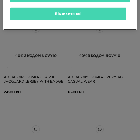
Відхилити всі
-10% З КОДОМ NOVY10
-10% З КОДОМ NOVY10
ADIDAS ФУТБОЛКА CLASSIC
ADIDAS ФУТБОЛКА EVERYDAY
JACQUARD JERSEY WITH BADGE
CASUAL WEAR
2499 ГРН
1699 ГРН