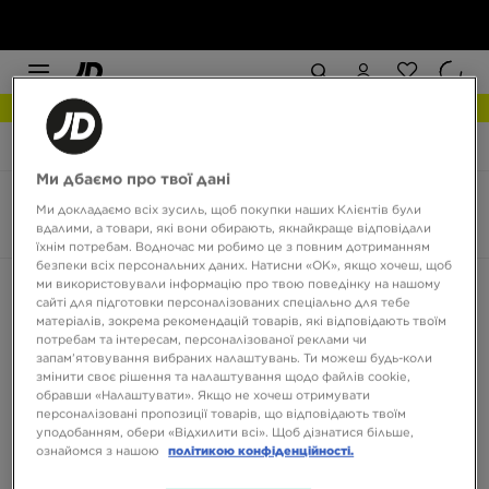
РОЗПРОДАЖ
JD Sports
adidas Hyperboost
Ми дбаємо про твої дані
adidas Hyperboost
Ми докладаємо всіх зусиль, щоб покупки наших Клієнтів були
вдалими, а товари, які вони обирають, якнайкраще відповідали
4 товари
їхнім потребам. Водночас ми робимо це з повним дотриманням
безпеки всіх персональних даних. Натисни «OK», якщо хочеш, щоб
ми використовували інформацію про твою поведінку на нашому
Сортувати:
Рекомендовані
Фільтрувати
сайті для підготовки персоналізованих спеціально для тебе
матеріалів, зокрема рекомендацій товарів, які відповідають твоїм
потребам та інтересам, персоналізованої реклами чи
запам’ятовування вибраних налаштувань. Ти можеш будь-коли
змінити своє рішення та налаштування щодо файлів cookie,
обравши «Налаштувати». Якщо не хочеш отримувати
персоналізовані пропозиції товарів, що відповідають твоїм
уподобанням, обери «Відхилити всі». Щоб дізнатися більше,
ознайомся з нашою
політикою конфіденційності.