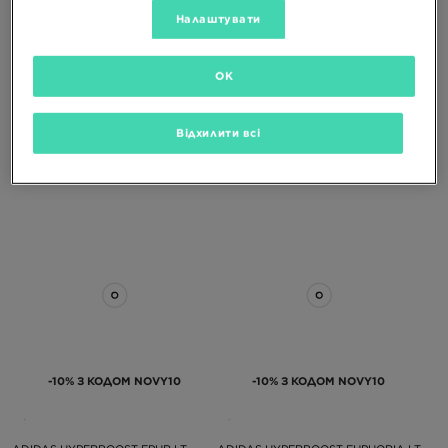
Налаштувати
-10% З КОДОМ NOVY10
-10% З КОДОМ NOVY10
OK
ADIDAS HYPERBOOST EPHR LT
ADIDAS HYPERBOOST EPHR LT
Відхилити всі
6699 ГРН
6699 ГРН
-10% З КОДОМ NOVY10
-10% З КОДОМ NOVY10