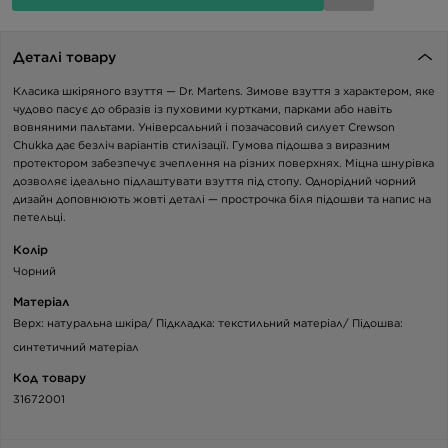
Деталі товару
Класика шкіряного взуття — Dr. Martens. Зимове взуття з характером, яке
чудово пасує до образів із пуховими куртками, парками або навіть
вовняними пальтами. Універсальний і позачасовий силует Crewson
Chukka дає безліч варіантів стилізації. Гумова підошва з виразним
протектором забезпечує зчеплення на різних поверхнях. Міцна шнурівка
дозволяє ідеально підлаштувати взуття під стопу. Однорідний чорний
дизайн доповнюють жовті деталі — прострочка біля підошви та напис на
петельці.
Колір
Чорний
Матеріал
Верх: натуральна шкіра/ Підкладка: текстильний матеріал/ Підошва:
синтетичний матеріал
Код товару
31672001