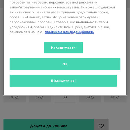
1/6
потребам та інтересам, персоналізованої реклами чи
запам’ятовування вибраних налаштувань. Ти можеш будь-коли
змінити своє рішення та налаштування щодо файлів cookie,
DR.MARTENS CREWSON CHUKKA
обравши «Налаштувати». Якщо не хочеш отримувати
персоналізовані пропозиції товарів, що відповідають твоїм
уподобанням, обери «Відхилити всі». Щоб дізнатися більше,
5599 ГРН
ознайомся з нашою
політикою конфіденційності.
9299 ГРН
-40%
(Початкова ціна)
Налаштувати
Доступні Кольори
Чорний
OK
Вибери розмір
EU
US
Відхилити всі
36
37
38
39
40
Додати до кошика