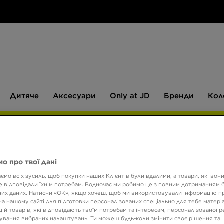
Дитяче
Аксесуари
Only
Бренди
Дитяче
Аксесуари
Only at JD
Бренди
Кол
at
JD
540 ГРН НА ПЕРШУ ПОКУПКУ
о про твої дані
NIKE 
ємо всіх зусиль, щоб покупки наших Клієнтів були вдалими, а товари, які вон
 відповідали їхнім потребам. Водночас ми робимо це з повним дотриманням б
их даних. Натисни «OK», якщо хочеш, щоб ми використовували інформацію п
1199 
на нашому сайті для підготовки персоналізованих спеціально для тебе матеріа
ій товарів, які відповідають твоїм потребам та інтересам, персоналізованої 
ування вибраних налаштувань. Ти можеш будь-коли змінити своє рішення та