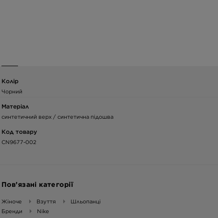
Колір
Чорний
Матеріал
синтетичний верх / синтетична підошва
Код товару
CN9677-002
Пов’язані категорії
Жіноче
Взуття
Шльопанці
Бренди
Nike