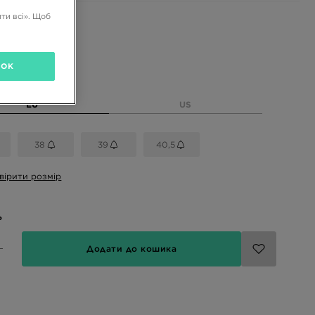
ти всі». Щоб
і кольори
OK
розмір
EU
US
38
39
40,5
вірити розмір
ь
Додати до кошика