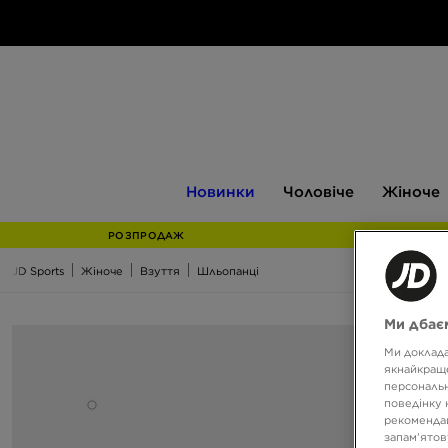
Новинки
Чоловіче
Жіноче
Новинки
Чоловіче
Жіноче
РОЗПРОДАЖ
JD Sports
Жіноче
Взуття
Шльопанці
Ми дбаєм
Ми доклада
якнайкраще
персональн
поведінку 
рекомендац
запам’ятов