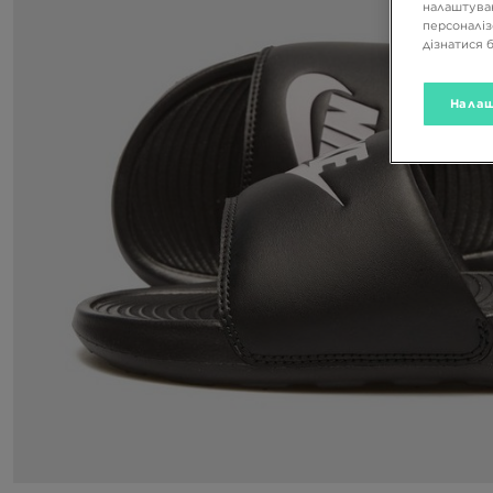
налаштуван
персоналіз
дізнатися 
Налаш