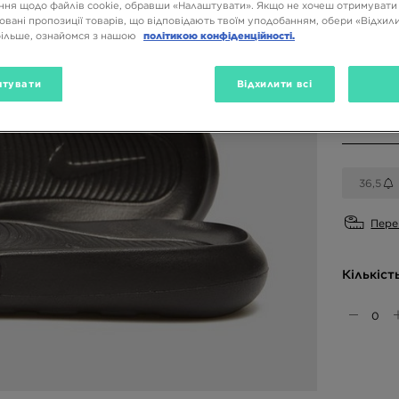
ня щодо файлів cookie, обравши «Налаштувати». Якщо не хочеш отримувати
овані пропозиції товарів, що відповідають твоїм уподобанням, обери «Відхили
Доступн
більше, ознайомся з нашою
політикою конфіденційності.
тувати
Відхилити всі
Вибери 
36,5
Пере
Кількіст