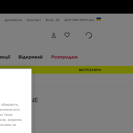
Доставляємо до...
Допомога
Контакт
Блог JD
Відкривай
Розпродаж
екції
Відкривай
Розпродаж
БЕСТСЕЛЕРИ
VICTORI ONE
и обирають,
езпеки всіх
ро твою
ГРН
лів, зокрема
реклами чи