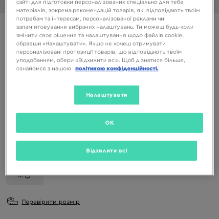
сайті для підготовки персоналізованих спеціально для тебе
1/6
матеріалів, зокрема рекомендацій товарів, які відповідають твоїм
потребам та інтересам, персоналізованої реклами чи
BIRKENSTOCK BOSTON
запам’ятовування вибраних налаштувань. Ти можеш будь-коли
змінити своє рішення та налаштування щодо файлів cookie,
обравши «Налаштувати». Якщо не хочеш отримувати
персоналізовані пропозиції товарів, що відповідають твоїм
4599 ГРН
уподобанням, обери «Відхилити всі». Щоб дізнатися більше,
ознайомся з нашою
політикою конфіденційності.
Доступні Кольори
Сірий
Налаштувати
Вибери розмір
OK
EU
US
Відхилити всі
36
37
38
39
40
41
Перевірити розмір