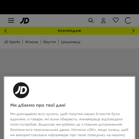
РОЗПРОДАЖ
JD Sports
Жіноче
Взуття
Шльопанці
Ми дбаємо про твої дані
Ми докладаємо всіх зусиль, щоб покупки наших Клієнтів були
вдалими, а товари, які вони обирають, якнайкраще відповідали
їхнім потребам. Водночас ми робимо це з повним дотриманням
безпеки всіх персональних даних. Натисни «OK», якщо хочеш, щоб
ми використовували інформацію про твою поведінку на нашому