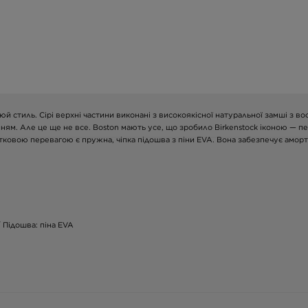
люй стиль. Сірі верхні частини виконані з високоякісної натуральної замші з в
ням. Але це ще не все. Boston мають усе, що зробило Birkenstock іконою — пе
тковою перевагою є пружна, чіпка підошва з піни EVA. Вона забезпечує аморт
/ Підошва: піна EVA