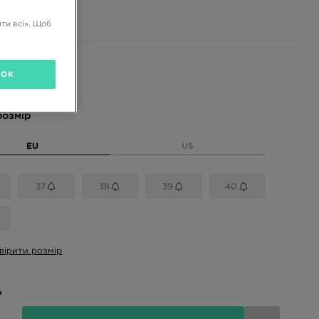
ГРН
ти всі». Щоб
і кольори
OK
розмір
EU
US
37
38
39
40
вірити розмір
ь