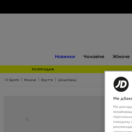
Новинки
Чоловіче
Жіноче
Новинки
Чоловіче
Жіноче
РОЗПРОДАЖ
JD Sports
Жіноче
Взуття
Шльопанці
Ми дбаєм
Ми доклада
якнайкраще
персональн
поведінку 
рекомендац
запам’ятов