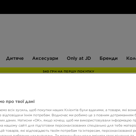
Дитяче
Аксесуари
Only
Бренди
Дитяче
Аксесуари
Only at JD
Бренди
Кол
at
JD
540 ГРН НА ПЕРШУ ПОКУПКУ
ONLY AT
о про твої дані
ємо всіх зусиль, щоб покупки наших Клієнтів були вдалими, а товари, які вон
BIRK
 відповідали їхнім потребам. Водночас ми робимо це з повним дотриманням б
TAUP
их даних. Натисни «OK», якщо хочеш, щоб ми використовували інформацію п
на нашому сайті для підготовки персоналізованих спеціально для тебе матеріа
ій товарів, які відповідають твоїм потребам та інтересам, персоналізованої 
ування вибраних налаштувань. Ти можеш будь-коли змінити своє рішення та