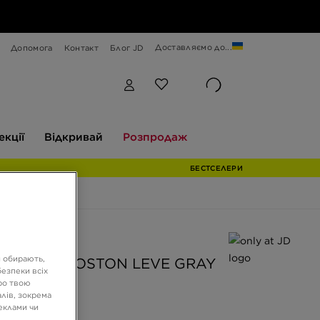
Доставляємо до...
Допомога
Контакт
Блог JD
Відкривай
Розпродаж
екції
Відкривай
Розпродаж
БЕСТСЕЛЕРИ
 JD
и обирають,
ENSTOCK BOSTON LEVE GRAY
езпеки всіх
E
ро твою
лів, зокрема
реклами чи