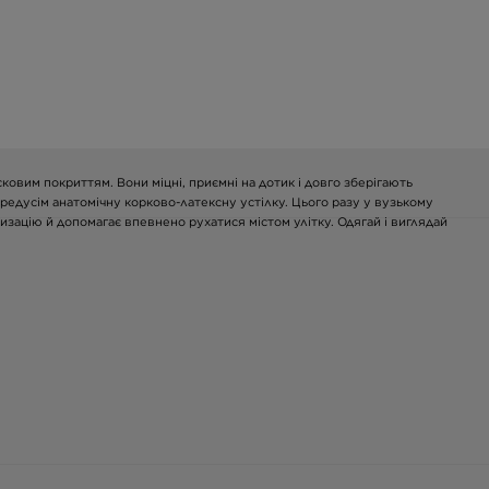
осковим покриттям. Вони міцні, приємні на дотик і довго зберігають
редусім анатомічну корково-латексну устілку. Цього разу у вузькому
изацію й допомагає впевнено рухатися містом улітку. Одягай і виглядай