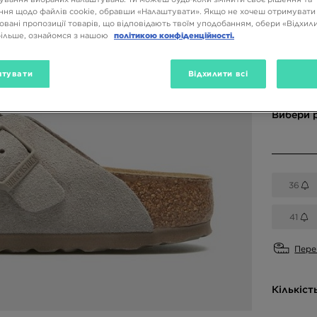
4499 
ня щодо файлів cookie, обравши «Налаштувати». Якщо не хочеш отримувати
овані пропозиції товарів, що відповідають твоїм уподобанням, обери «Відхили
більше, ознайомся з нашою
політикою конфіденційності.
Доступн
тувати
Відхилити всі
Сірий
Вибери 
36
41
Пере
Кількіст