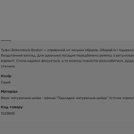
Туфлі Birkenstock Boston — справжній хіт міських образів. Обирай їх і підкрес
бездоганний вигляд. Для ідеальної посадки передбачено ремінці з регулюван
варіанті. Стопа надійно фіксується, а ти можеш повністю розслабитися. Дода
стильно.
Колір
Сірий
Матеріал
Верх: натуральна шкіра - замша/ Підкладка: натуральна шкіра/ Устілка: корок
Код товару
1029895