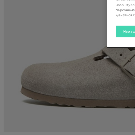
налаштуван
персоналіз
дізнатися 
Налаш