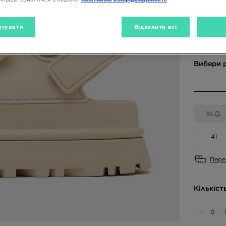
тувати
Відхилити всі
Доступн
Вибери 
36
41
Пере
Кількіст