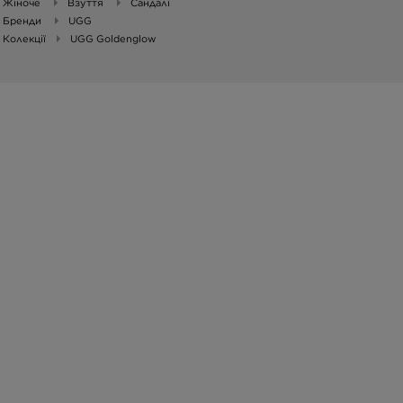
Жіноче
Взуття
Сандалі
Бренди
UGG
Колекції
UGG Goldenglow