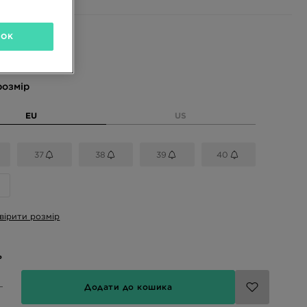
OK
і кольори
розмір
EU
US
37
38
39
40
вірити розмір
ь
Додати до кошика