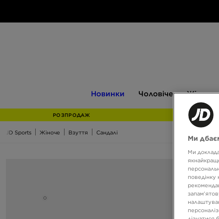
Новинки
Чоловіче
Жіноче
Новинки
Чоловіче
Жіноче
РОЗПРОДАЖ
JD Sports
Жіноче
Взуття
Сандалі
Ми дбаєм
Ми доклада
якнайкраще
персональн
поведінку 
рекомендац
запам’ятов
налаштуван
персоналіз
дізнатися 