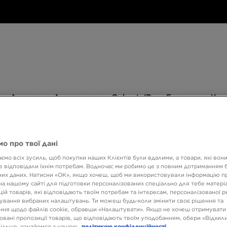
Дитяче
Аксесуари
Only
Бренди
Дитяче
Аксесуари
Only at JD
Бренди
Кол
at
JD
540 ГРН НА ПЕРШУ ПОКУПКУ
о про твої дані
ємо всіх зусиль, щоб покупки наших Клієнтів були вдалими, а товари, які вон
 відповідали їхнім потребам. Водночас ми робимо це з повним дотриманням б
UGG 
их даних. Натисни «OK», якщо хочеш, щоб ми використовували інформацію п
на нашому сайті для підготовки персоналізованих спеціально для тебе матеріа
ій товарів, які відповідають твоїм потребам та інтересам, персоналізованої 
ування вибраних налаштувань. Ти можеш будь-коли змінити своє рішення та
3999 
ня щодо файлів cookie, обравши «Налаштувати». Якщо не хочеш отримувати
овані пропозиції товарів, що відповідають твоїм уподобанням, обери «Відхили
5499 ГРН
більше, ознайомся з нашою
політикою конфіденційності.