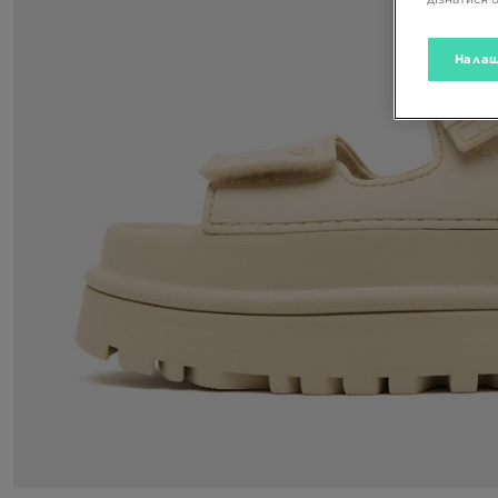
Налаш