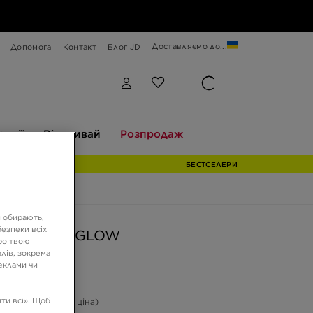
Доставляємо до...
Допомога
Контакт
Блог JD
Відкривай
Розпродаж
екції
Відкривай
Розпродаж
БЕСТСЕЛЕРИ
и обирають,
езпеки всіх
W GOLDENGLOW
ро твою
лів, зокрема
реклами чи
ГРН
ти всі». Щоб
-27%
(Початкова ціна)