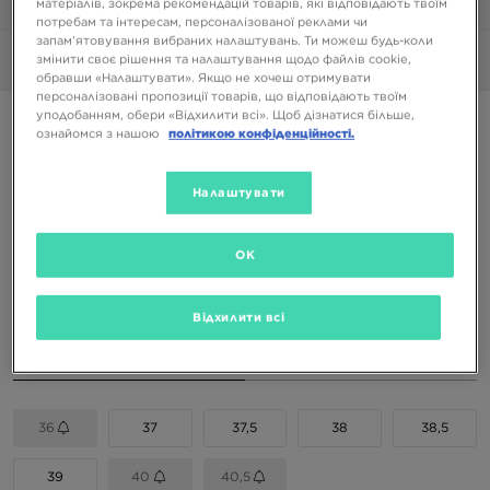
матеріалів, зокрема рекомендацій товарів, які відповідають твоїм
1/6
потребам та інтересам, персоналізованої реклами чи
запам’ятовування вибраних налаштувань. Ти можеш будь-коли
змінити своє рішення та налаштування щодо файлів cookie,
Фото
360°
обравши «Налаштувати». Якщо не хочеш отримувати
персоналізовані пропозиції товарів, що відповідають твоїм
уподобанням, обери «Відхилити всі». Щоб дізнатися більше,
PUMA SPEEDCAT BALLET
ознайомся з нашою
політикою конфіденційності.
3399 ГРН
Налаштувати
4499 ГРН
-24%
(Початкова ціна)
OK
Доступні Кольори
Сріблястий
Відхилити всі
Вибери розмір
EU
US
36
37
37,5
38
38,5
39
40
40,5