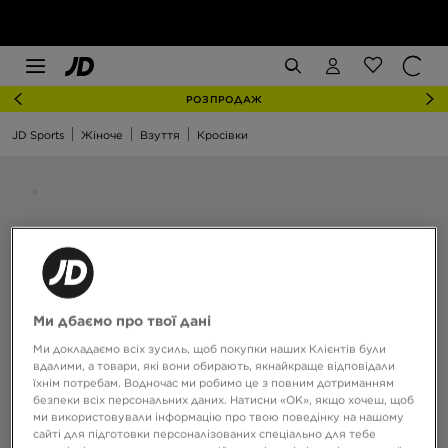
РОЗПРОДАЖ
JD Sports
Жіноче
Взуття
Кросівки
Ми дбаємо про твої дані
Ми докладаємо всіх зусиль, щоб покупки наших Клієнтів були
вдалими, а товари, які вони обирають, якнайкраще відповідали
їхнім потребам. Водночас ми робимо це з повним дотриманням
безпеки всіх персональних даних. Натисни «OK», якщо хочеш, щоб
ми використовували інформацію про твою поведінку на нашому
сайті для підготовки персоналізованих спеціально для тебе