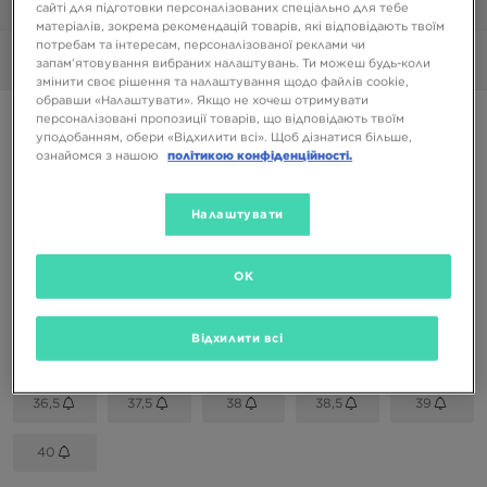
1/6
сайті для підготовки персоналізованих спеціально для тебе
матеріалів, зокрема рекомендацій товарів, які відповідають твоїм
потребам та інтересам, персоналізованої реклами чи
Фото
360°
запам’ятовування вибраних налаштувань. Ти можеш будь-коли
змінити своє рішення та налаштування щодо файлів cookie,
обравши «Налаштувати». Якщо не хочеш отримувати
NIKE W ZOOM VOMERO 5 GCEL
персоналізовані пропозиції товарів, що відповідають твоїм
уподобанням, обери «Відхилити всі». Щоб дізнатися більше,
ознайомся з нашою
політикою конфіденційності.
8699 ГРН
Налаштувати
Доступні Кольори
Сірий
OK
Вибери розмір
Відхилити всі
EU
US
36,5
37,5
38
38,5
39
40