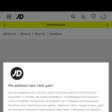
РОЗПРОДАЖ
JD Sports
Жіноче
Взуття
Кросівки
Ми дбаємо про твої дані
Ми докладаємо всіх зусиль, щоб покупки наших Клієнтів були
вдалими, а товари, які вони обирають, якнайкраще відповідали
їхнім потребам. Водночас ми робимо це з повним дотриманням
безпеки всіх персональних даних. Натисни «OK», якщо хочеш, щоб
ми використовували інформацію про твою поведінку на нашому