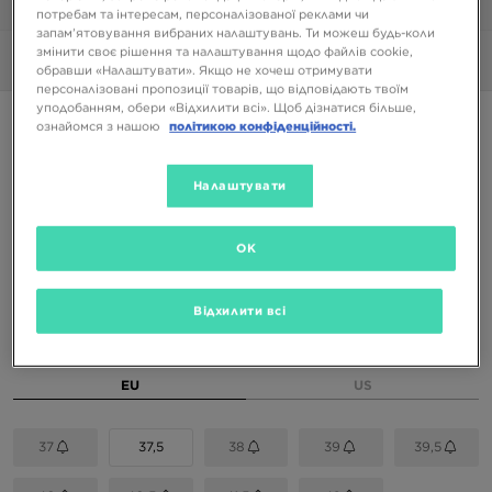
1/6
потребам та інтересам, персоналізованої реклами чи
запам’ятовування вибраних налаштувань. Ти можеш будь-коли
змінити своє рішення та налаштування щодо файлів cookie,
Фото
360°
обравши «Налаштувати». Якщо не хочеш отримувати
персоналізовані пропозиції товарів, що відповідають твоїм
уподобанням, обери «Відхилити всі». Щоб дізнатися більше,
ASICS GEL-NYC
ознайомся з нашою
політикою конфіденційності.
6199 ГРН
Налаштувати
7299 ГРН
-15%
(Початкова ціна)
OK
Доступні Кольори
Відхилити всі
Вибери розмір
EU
US
37
37,5
38
39
39,5