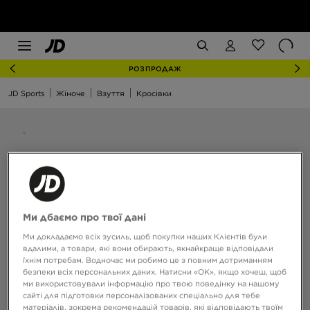
РОЗПРОДАЖ
JD Sports
Жіноче
Взуття
Кросівки
Ми дбаємо про твої дані
Ми докладаємо всіх зусиль, щоб покупки наших Клієнтів були
вдалими, а товари, які вони обирають, якнайкраще відповідали
їхнім потребам. Водночас ми робимо це з повним дотриманням
безпеки всіх персональних даних. Натисни «OK», якщо хочеш, щоб
ми використовували інформацію про твою поведінку на нашому
сайті для підготовки персоналізованих спеціально для тебе
матеріалів, зокрема рекомендацій товарів, які відповідають твоїм