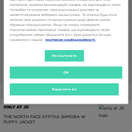
матеріалів, зокрема рекомендацій товарів, які відповідають твоїм
потребам та інтересам, персоналізованої реклами чи
запам’ятовування вибраних налаштувань. Ти можеш будь-коли
змінити своє рішення та налаштування щодо файлів cookie,
обравши «Налаштувати». Якщо не хочеш отримувати
персоналізовані пропозиції товарів, що відповідають твоїм
уподобанням, обери «Відхилити всі». Щоб дізнатися більше,
ознайомся з нашою
політикою конфіденційності.
Налаштувати
OK
1/7
Відхилити всі
Фото
Відео
ONLY AT JD
THE NORTH FACE КУРТКА ЗИМОВА W
PUFFY JACKET