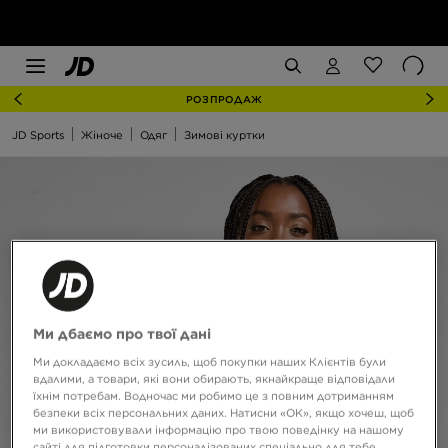
РОЗПРОДАЖ
JD Sports
Жіноче
Одяг
Зимові куртки
Ми дбаємо про твої дані
Ми докладаємо всіх зусиль, щоб покупки наших Клієнтів були
вдалими, а товари, які вони обирають, якнайкраще відповідали
їхнім потребам. Водночас ми робимо це з повним дотриманням
безпеки всіх персональних даних. Натисни «OK», якщо хочеш, щоб
ми використовували інформацію про твою поведінку на нашому
сайті для підготовки персоналізованих спеціально для тебе