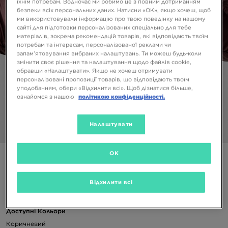
їхнім потребам. Водночас ми робимо це з повним дотриманням
безпеки всіх персональних даних. Натисни «OK», якщо хочеш, щоб
ми використовували інформацію про твою поведінку на нашому
сайті для підготовки персоналізованих спеціально для тебе
матеріалів, зокрема рекомендацій товарів, які відповідають твоїм
потребам та інтересам, персоналізованої реклами чи
запам’ятовування вибраних налаштувань. Ти можеш будь-коли
змінити своє рішення та налаштування щодо файлів cookie,
обравши «Налаштувати». Якщо не хочеш отримувати
персоналізовані пропозиції товарів, що відповідають твоїм
уподобанням, обери «Відхилити всі». Щоб дізнатися більше,
ознайомся з нашою
політикою конфіденційності.
Налаштувати
1/6
OK
THE NORTH FACE КУРТКА ЗИМОВА NUPTSE 1996
Відхилити всі
10899 ГРН
Доступні Кольори
Коричневий