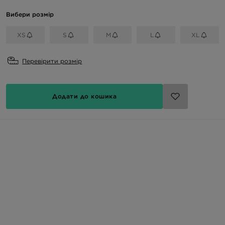
Вибери розмір
XS
S
M
L
XL
Перевірити розмір
Додати до кошика