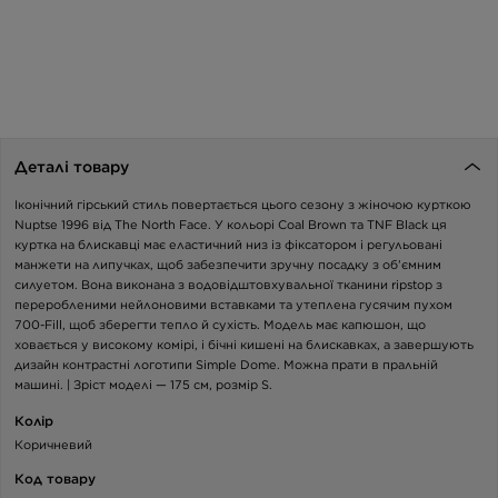
Деталі товару
Іконічний гірський стиль повертається цього сезону з жіночою курткою
Nuptse 1996 від The North Face. У кольорі Coal Brown та TNF Black ця
куртка на блискавці має еластичний низ із фіксатором і регульовані
манжети на липучках, щоб забезпечити зручну посадку з об’ємним
силуетом. Вона виконана з водовідштовхувальної тканини ripstop з
переробленими нейлоновими вставками та утеплена гусячим пухом
700-Fill, щоб зберегти тепло й сухість. Модель має капюшон, що
ховається у високому комірі, і бічні кишені на блискавках, а завершують
дизайн контрастні логотипи Simple Dome. Можна прати в пральній
машині. | Зріст моделі — 175 см, розмір S.
Колір
Коричневий
Код товару