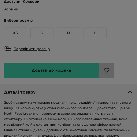
Доступні Кольори
Чорний
Вибери розмір
XS
S
M
L
Перевірити розмір
Додати до кошика
Деталі товару
Зроби ставку на унікальне поєднання експедиційної міцності та міського
шику. Ця чорна куртка у стилі класичного бомбера — доказ того, що The
North Face ідеально переносить свою легендарну якість у світ
стритверу. Виготовлена з щільного, міцного бавовняної тканини, вона
має вільний крій з елегантним коміром та опущеною лінією плечей.
Мінімалістичний дизайн доповнюють еластичні манжети та витончений
вишитий логотип на грудях. Це універсальна основа, яка поєднує