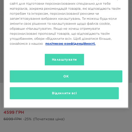
сайті для підготовки персоналізованих спеціально для тебе
матеріалів, зокрема рекомендацій товарів, які відповідають твоїм
потребам та інтересам, персоналізованої реклами чи
запам’ятовування вибраних налаштувань. Ти можеш будь-коли
змінити своє рішення та налаштування щодо файлів cookie,
обравши «Налаштувати». Якщо не хочеш отримувати
персоналізовані пропозиції товарів, що відповідають твоїм
уподобанням, обери «Відхилити всі». Щоб дізнатися більше,
ознайомся з нашою
політикою конфіденційності.
Налаштувати
OK
1/4
THE NORTH FACE КУРТКА W TWILL COLLARED BOMBER
Відхилити всі
JKT
4599 ГРН
6099 ГРН
-25%
(Початкова ціна)