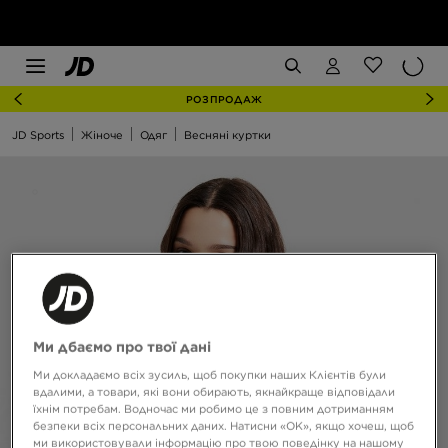
РОЗПРОДАЖ
JD Sports
Жіноче
Одяг
Весняні куртки
Ми дбаємо про твої дані
Ми докладаємо всіх зусиль, щоб покупки наших Клієнтів були
вдалими, а товари, які вони обирають, якнайкраще відповідали
їхнім потребам. Водночас ми робимо це з повним дотриманням
безпеки всіх персональних даних. Натисни «OK», якщо хочеш, щоб
ми використовували інформацію про твою поведінку на нашому