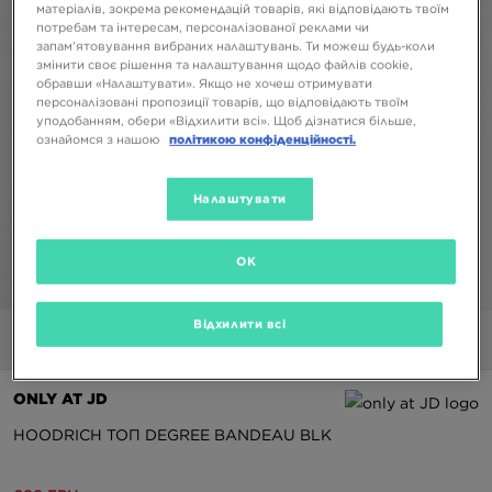
матеріалів, зокрема рекомендацій товарів, які відповідають твоїм
потребам та інтересам, персоналізованої реклами чи
запам’ятовування вибраних налаштувань. Ти можеш будь-коли
змінити своє рішення та налаштування щодо файлів cookie,
обравши «Налаштувати». Якщо не хочеш отримувати
персоналізовані пропозиції товарів, що відповідають твоїм
уподобанням, обери «Відхилити всі». Щоб дізнатися більше,
ознайомся з нашою
політикою конфіденційності.
Налаштувати
OK
1/5
Відхилити всі
Фото
Відео
ONLY AT JD
HOODRICH ТОП DEGREE BANDEAU BLK