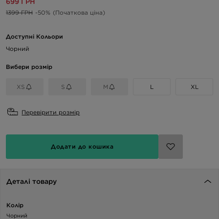
699 ГРН
1399 ГРН
-50%
(Початкова ціна)
Доступні Кольори
Чорний
Вибери розмір
XS
S
M
L
XL
Перевірити розмір
Додати до кошика
Деталі товару
Колір
Чорний