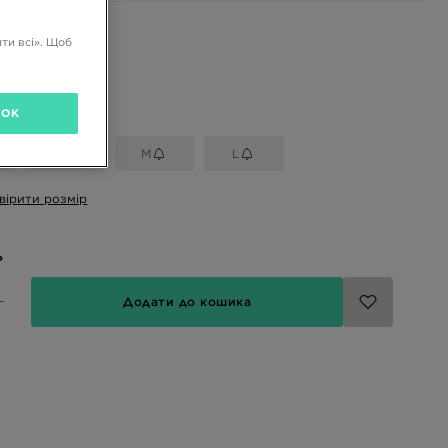
і кольори
ти всі». Щоб
розмір
OK
S
M
L
вірити розмір
ь
Додати до кошика