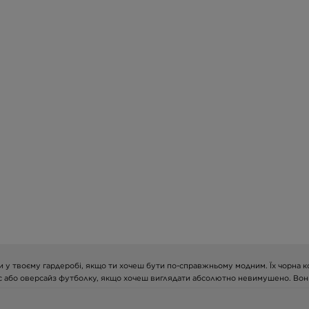
у твоєму гардеробі, якщо ти хочеш бути по-справжньому модним. Їх чорна кол
hic або оверсайз футболку, якщо хочеш виглядати абсолютно невимушено. Вони