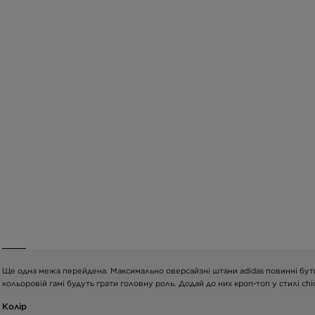
Ще одна межа перейдена. Максимально оверсайзні штани adidas повинні бути 
кольоровій гамі будуть грати головну роль. Додай до них кроп-топ у стилі c
Колір