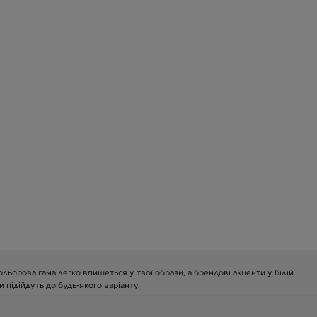
ьорова гама легко впишеться у твої образи, а брендові акценти у білій
 підійдуть до будь-якого варіанту.