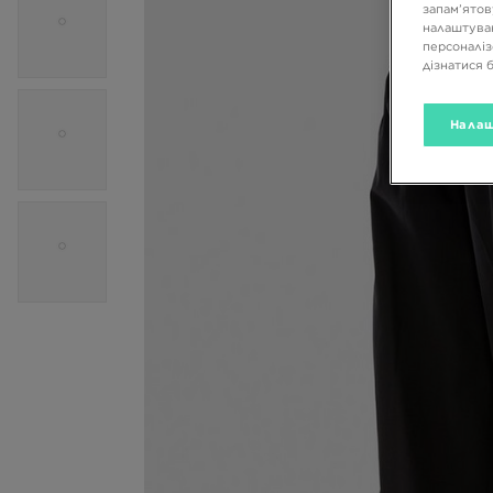
запам’ятов
налаштуван
персоналіз
дізнатися 
Налаш