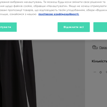
ування вибраних налаштувань. Ти можеш будь-коли змінити своє рішення та
ня щодо файлів cookie, обравши «Налаштувати». Якщо не хочеш отримувати
Доступн
овані пропозиції товарів, що відповідають твоїм уподобанням, обери «Відхили
Чорний
більше, ознайомся з нашою
політикою конфіденційності.
Вибери 
тувати
Відхилити всі
XS
Пере
Кількіст