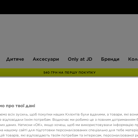
Дитяче
Аксесуари
Only
Бренди
Дитяче
Аксесуари
Only at JD
Бренди
Кол
at
JD
540 ГРН НА ПЕРШУ ПОКУПКУ
ADID
о про твої дані
ємо всіх зусиль, щоб покупки наших Клієнтів були вдалими, а товари, які вон
 відповідали їхнім потребам. Водночас ми робимо це з повним дотриманням б
2899 
их даних. Натисни «OK», якщо хочеш, щоб ми використовували інформацію п
на нашому сайті для підготовки персоналізованих спеціально для тебе матеріа
ій товарів, які відповідають твоїм потребам та інтересам, персоналізованої 