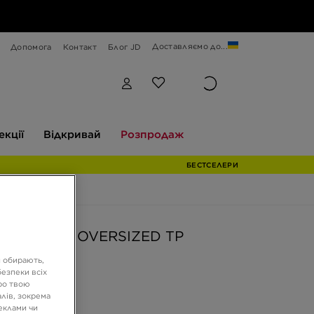
Доставляємо до...
Допомога
Контакт
Блог JD
Відкривай
Розпродаж
екції
Відкривай
Розпродаж
БЕСТСЕЛЕРИ
AS ШТАНИ OVERSIZED TP
и обирають,
езпеки всіх
ГРН
ро твою
лів, зокрема
реклами чи