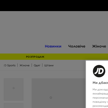
Новинки
Чоловіче
Жіноче
Новинки
Чоловіче
Жіноче
РОЗПРОДАЖ
JD Sports
Жіноче
Одяг
Штани
Ми дбаєм
Ми доклада
якнайкраще
персональн
поведінку 
рекомендац