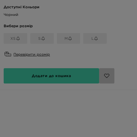
Доступні Кольори
Чорний
Вибери розмір
XS
S
M
L
Перевірити розмір
Додати до кошика