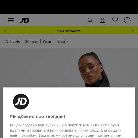
РОЗПРОДАЖ
JD Sports
Жіноче
Одяг
Штани
Ми дбаємо про твої дані
Ми докладаємо всіх зусиль, щоб покупки наших Клієнтів були
вдалими, а товари, які вони обирають, якнайкраще відповідали
їхнім потребам. Водночас ми робимо це з повним дотриманням