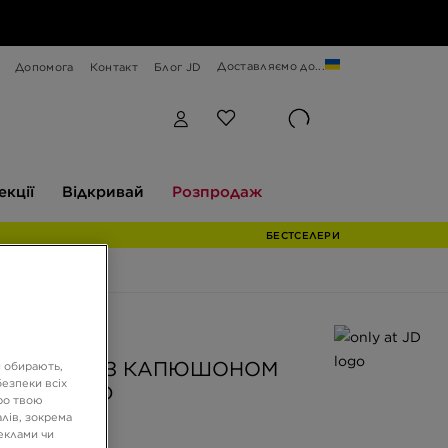
Доставляємо до...
Допомога
Контакт
Блог JD
Відкривай
Розпродаж
екції
Відкривай
Розпродаж
БЕСТСЕЛЕРИ
 JD
AS КОФТА З КАПЮШОНОМ
и обирають,
езпеки всіх
T OS HOOD
ро твою
лів, зокрема
реклами чи