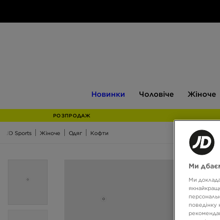
Новинки
Чоловіче
Жіноче
Новинки
Чоловіче
Жіноче
РОЗПРОДАЖ
JD Sports
Жіноче
Одяг
Кофти
Ми дбаєм
Ми доклада
якнайкраще
персональн
поведінку 
рекомендац