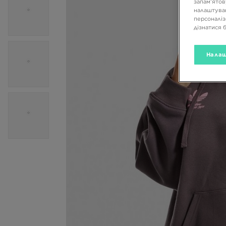
запам’ятов
налаштуван
персоналіз
дізнатися 
Налаш