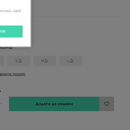
ГРН
ти всі». Щоб
і кольори
OK
розмір
S
M
L
вірити розмір
ь
Додати до кошика