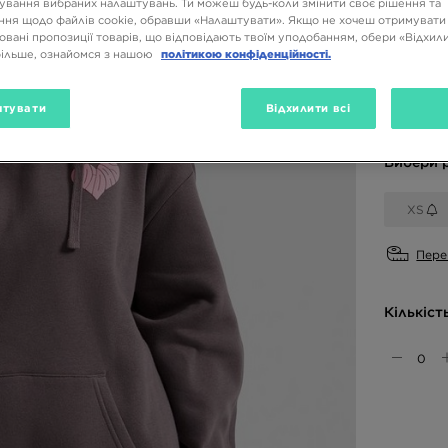
ування вибраних налаштувань. Ти можеш будь-коли змінити своє рішення та
2199 
ня щодо файлів cookie, обравши «Налаштувати». Якщо не хочеш отримувати
овані пропозиції товарів, що відповідають твоїм уподобанням, обери «Відхили
більше, ознайомся з нашою
політикою конфіденційності.
Доступн
тувати
Відхилити всі
Сірий
Вибери 
XS
Пере
Кількіст