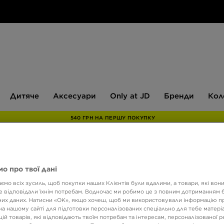
Дитяче
Аксесуари
Only
Бренди
Дитяче
Аксесуари
Only at JD
Бренди
Кол
at
JD
540 ГРН НА ПЕРШУ ПОКУПКУ
ONLY AT
о про твої дані
ADID
ємо всіх зусиль, щоб покупки наших Клієнтів були вдалими, а товари, які вон
 відповідали їхнім потребам. Водночас ми робимо це з повним дотриманням б
HEAR
их даних. Натисни «OK», якщо хочеш, щоб ми використовували інформацію п
на нашому сайті для підготовки персоналізованих спеціально для тебе матеріа
ій товарів, які відповідають твоїм потребам та інтересам, персоналізованої 