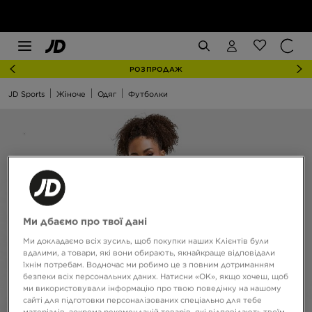
РОЗПРОДАЖ
JD Sports
Жіноче
Одяг
Футболки
Ми дбаємо про твої дані
Ми докладаємо всіх зусиль, щоб покупки наших Клієнтів були
вдалими, а товари, які вони обирають, якнайкраще відповідали
їхнім потребам. Водночас ми робимо це з повним дотриманням
безпеки всіх персональних даних. Натисни «OK», якщо хочеш, щоб
ми використовували інформацію про твою поведінку на нашому
сайті для підготовки персоналізованих спеціально для тебе
матеріалів, зокрема рекомендацій товарів, які відповідають твоїм