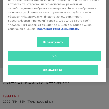
потребам та інтересам, персоналізованої реклами чи
запам’ятовування вибраних налаштувань. Ти можеш будь-коли
змінити своє рішення та налаштування щодо файлів cookie,
обравши «Налаштувати». Якщо не хочеш отримувати
персоналізовані пропозиції товарів, що відповідають твоїм
уподобанням, обери «Відхилити всі». Щоб дізнатися більше,
ознайомся з нашою
політикою конфіденційності.
Налаштувати
OK
1/5
Відхилити всі
ONLY AT JD
ADIDAS ФУТБОЛКА LS ПОЛО JERSEY
1999 ГРН
2999 ГРН
-33%
(Початкова ціна)