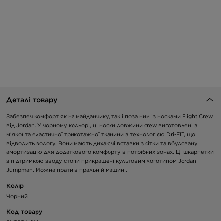
Деталі товару
Забезпеч комфорт як на майданчику, так і поза ним із носками Flight Crew
від Jordan. У чорному кольорі, ці носки довжини crew виготовлені з
м’якої та еластичної трикотажної тканини з технологією Dri-FIT, що
відводить вологу. Вони мають дихаючі вставки з сітки та вбудовану
амортизацію для додаткового комфорту в потрібних зонах. Ці шкарпетки
з підтримкою зводу стопи прикрашені культовим логотипом Jordan
Jumpman. Можна прати в пральній машині.
Колір
Чорний
Код товару