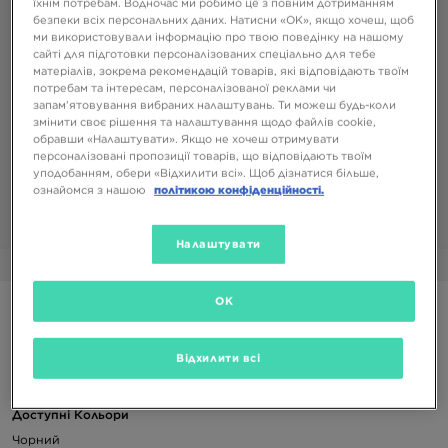
їхнім потребам. Водночас ми робимо це з повним дотриманням
безпеки всіх персональних даних. Натисни «OK», якщо хочеш, щоб
ми використовували інформацію про твою поведінку на нашому
сайті для підготовки персоналізованих спеціально для тебе
матеріалів, зокрема рекомендацій товарів, які відповідають твоїм
потребам та інтересам, персоналізованої реклами чи
запам’ятовування вибраних налаштувань. Ти можеш будь-коли
змінити своє рішення та налаштування щодо файлів cookie,
обравши «Налаштувати». Якщо не хочеш отримувати
персоналізовані пропозиції товарів, що відповідають твоїм
уподобанням, обери «Відхилити всі». Щоб дізнатися більше,
ознайомся з нашою
політикою конфіденційності.
Налаштувати
1/3
OK
JORDAN ВИСОКІ ШКАРПЕТКИ U J FLIGHT CREW 1PR -132
Відхилити всі
449 ГРН
Доступні Кольори
Чорний