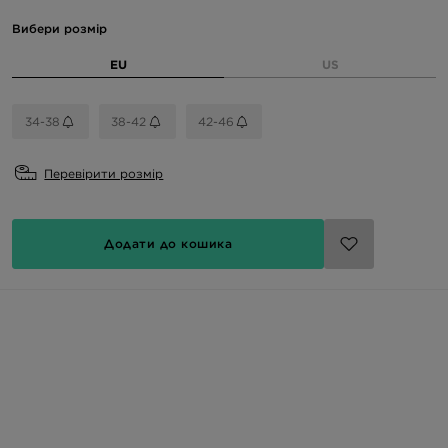
Вибери розмір
EU
US
34-38
38-42
42-46
Перевірити розмір
Додати до кошика