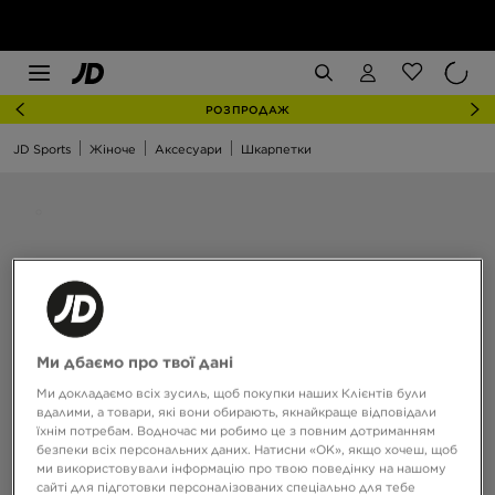
РОЗПРОДАЖ
JD Sports
Жіноче
Аксесуари
Шкарпетки
Ми дбаємо про твої дані
Ми докладаємо всіх зусиль, щоб покупки наших Клієнтів були
вдалими, а товари, які вони обирають, якнайкраще відповідали
їхнім потребам. Водночас ми робимо це з повним дотриманням
безпеки всіх персональних даних. Натисни «OK», якщо хочеш, щоб
ми використовували інформацію про твою поведінку на нашому
сайті для підготовки персоналізованих спеціально для тебе