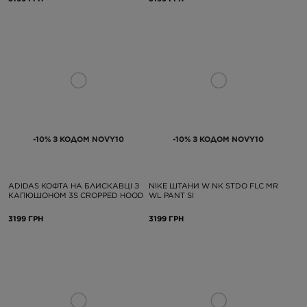
-10% З КОДОМ NOVY10
-10% З КОДОМ NOVY10
ADIDAS КОФТА НА БЛИСКАВЦІ З
NIKE ШТАНИ W NK STDO FLC MR
КАПЮШОНОМ 3S CROPPED HOOD
WL PANT SI
3199 ГРН
3199 ГРН