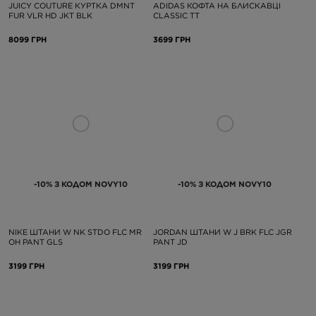
JUICY COUTURE КУРТКА DMNT
ADIDAS КОФТА НА БЛИСКАВЦІ
FUR VLR HD JKT BLK
CLASSIC TT
8099 ГРН
3699 ГРН
-10% З КОДОМ NOVY10
-10% З КОДОМ NOVY10
NIKE ШТАНИ W NK STDO FLC MR
JORDAN ШТАНИ W J BRK FLC JGR
OH PANT GLS
PANT JD
3199 ГРН
3199 ГРН