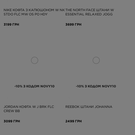
NIKE КОФТА З КАПЮШОНОМ W NK
THE NORTH FACE ШТАНИ W
STDO FLC MW OS PO HDY
ESSENTIAL RELAXED JOGG
3199 ГРН
3699 ГРН
-10% З КОДОМ NOVY10
-10% З КОДОМ NOVY10
JORDAN КОФТА W J BRK FLC
REEBOK ШТАНИ JOHANNA
CREW BB
3099 ГРН
2499 ГРН