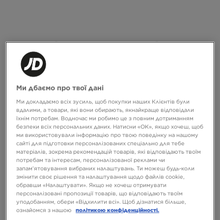
Ми дбаємо про твої дані
-10% З КОДОМ NOVY10
-10% З КОДОМ NOVY10
Ми докладаємо всіх зусиль, щоб покупки наших Клієнтів були
вдалими, а товари, які вони обирають, якнайкраще відповідали
їхнім потребам. Водночас ми робимо це з повним дотриманням
ADIDAS ШТАНИ CLASSIC TP
JORDAN КОФТА НА БЛИСКАВЦІ З
безпеки всіх персональних даних. Натисни «OK», якщо хочеш, щоб
КАПЮШОНОМ W J BRK FLC CRP
ми використовували інформацію про твою поведінку на нашому
сайті для підготовки персоналізованих спеціально для тебе
3199 ГРН
3199 ГРН
матеріалів, зокрема рекомендацій товарів, які відповідають твоїм
потребам та інтересам, персоналізованої реклами чи
запам’ятовування вибраних налаштувань. Ти можеш будь-коли
змінити своє рішення та налаштування щодо файлів cookie,
обравши «Налаштувати». Якщо не хочеш отримувати
персоналізовані пропозиції товарів, що відповідають твоїм
уподобанням, обери «Відхилити всі». Щоб дізнатися більше,
ознайомся з нашою
політикою конфіденційності.