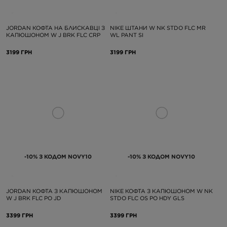
JORDAN КОФТА НА БЛИСКАВЦІ З
NIKE ШТАНИ W NK STDO FLC MR
КАПЮШОНОМ W J BRK FLC CRP
WL PANT SI
3199 ГРН
3199 ГРН
-10% З КОДОМ NOVY10
-10% З КОДОМ NOVY10
JORDAN КОФТА З КАПЮШОНОМ
NIKE КОФТА З КАПЮШОНОМ W NK
W J BRK FLC PO JD
STDO FLC OS PO HDY GLS
3399 ГРН
3399 ГРН