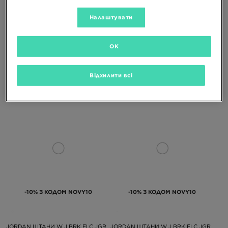
Налаштувати
-10% З КОДОМ NOVY10
-10% З КОДОМ NOVY10
OK
JORDAN ШТАНИ W J BRK FLC JGR
NIKE КОФТА З КАПЮШОНОМ W NK
PANT BB
STDO FLC MW OS LGO PO
Відхилити всі
3099 ГРН
3399 ГРН
-10% З КОДОМ NOVY10
-10% З КОДОМ NOVY10
JORDAN ШТАНИ W J BRK FLC JGR
JORDAN ШТАНИ W J BRK FLC JGR