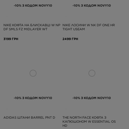
-10% З КОДОМ NOVY10
-10% З КОДОМ NOVY10
NIKE КОФТА НА БЛИСКАВЦІ W NP
NIKE ЛОСИНИ W NK DF ONE HR
DF SMLS FZ MIDLAYER WT
TIGHT USEAM
3199 ГРН
2499 ГРН
-10% З КОДОМ NOVY10
-10% З КОДОМ NOVY10
ADIDAS ШТАНИ BARREL PNT D
THE NORTH FACE КОФТА З
КАПЮШОНОМ W ESSENTIAL OS
HD