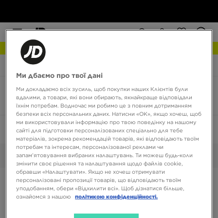
РОЗПРОДАЖ
JD Sports
Timberland Euro Sprint Hiker
Ми дбаємо про твої дані
Ми докладаємо всіх зусиль, щоб покупки наших Клієнтів були
Timberland Euro Sprint Hiker колір золотистий
вдалими, а товари, які вони обирають, якнайкраще відповідали
1 товар
їхнім потребам. Водночас ми робимо це з повним дотриманням
безпеки всіх персональних даних. Натисни «OK», якщо хочеш, щоб
ми використовували інформацію про твою поведінку на нашому
Сортувати:
Рекомендовані
Фільтрувати
1
сайті для підготовки персоналізованих спеціально для тебе
матеріалів, зокрема рекомендацій товарів, які відповідають твоїм
потребам та інтересам, персоналізованої реклами чи
Золотистий
запам’ятовування вибраних налаштувань. Ти можеш будь-коли
Обрані:
Очистити
змінити своє рішення та налаштування щодо файлів cookie,
обравши «Налаштувати». Якщо не хочеш отримувати
персоналізовані пропозиції товарів, що відповідають твоїм
уподобанням, обери «Відхилити всі». Щоб дізнатися більше,
ознайомся з нашою
політикою конфіденційності.