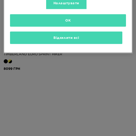
Налаштувати
OK
-10% З КОДОМ NOVY10
Відхилити всі
TIMBERLAND EURO SPRINT HIKER
8099 ГРН