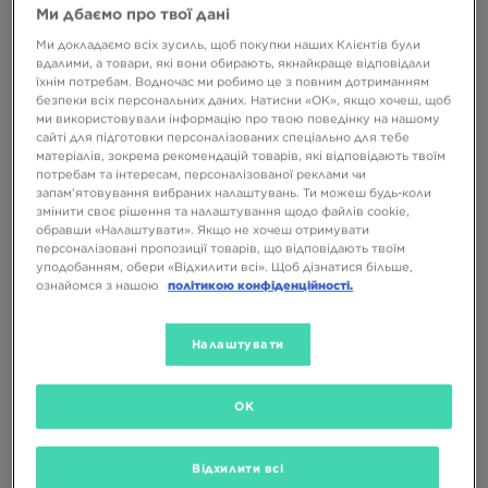
Ми дбаємо про твої дані
Ми докладаємо всіх зусиль, щоб покупки наших Клієнтів були
вдалими, а товари, які вони обирають, якнайкраще відповідали
їхнім потребам. Водночас ми робимо це з повним дотриманням
безпеки всіх персональних даних. Натисни «OK», якщо хочеш, щоб
ми використовували інформацію про твою поведінку на нашому
-10% З КОДОМ NOVY10
-10% З КОДОМ NOVY10
сайті для підготовки персоналізованих спеціально для тебе
матеріалів, зокрема рекомендацій товарів, які відповідають твоїм
потребам та інтересам, персоналізованої реклами чи
запам’ятовування вибраних налаштувань. Ти можеш будь-коли
UGG CLASSIC ULTRA MINI
UGG CLASSIC ULTRA MINI
PLATFORM
PLATFORM
змінити своє рішення та налаштування щодо файлів cookie,
обравши «Налаштувати». Якщо не хочеш отримувати
8999 ГРН
персоналізовані пропозиції товарів, що відповідають твоїм
8999 ГРН
уподобанням, обери «Відхилити всі». Щоб дізнатися більше,
ознайомся з нашою
політикою конфіденційності.
Налаштувати
OK
Відхилити всі
-10% З КОДОМ NOVY10
-10% З КОДОМ NOVY10