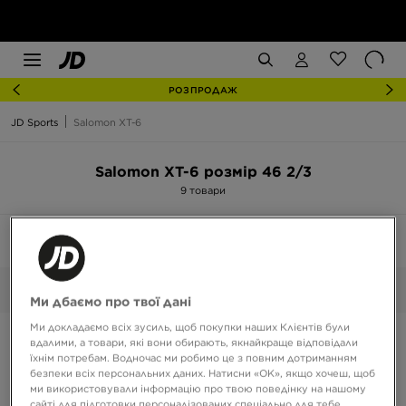
РОЗПРОДАЖ
JD Sports
Salomon XT-6
Salomon XT-6 розмір 46 2/3
9 товари
Сортувати:
Рекомендовані
Фільтрувати
1
46 2/3
Обрані:
Очистити
Ми дбаємо про твої дані
Ми докладаємо всіх зусиль, щоб покупки наших Клієнтів були
вдалими, а товари, які вони обирають, якнайкраще відповідали
їхнім потребам. Водночас ми робимо це з повним дотриманням
безпеки всіх персональних даних. Натисни «OK», якщо хочеш, щоб
ми використовували інформацію про твою поведінку на нашому
сайті для підготовки персоналізованих спеціально для тебе