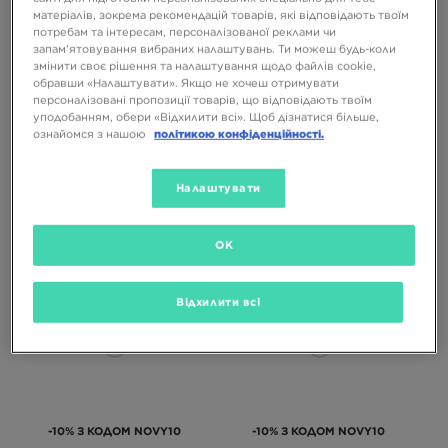
матеріалів, зокрема рекомендацій товарів, які відповідають твоїм
потребам та інтересам, персоналізованої реклами чи
запам’ятовування вибраних налаштувань. Ти можеш будь-коли
змінити своє рішення та налаштування щодо файлів cookie,
обравши «Налаштувати». Якщо не хочеш отримувати
персоналізовані пропозиції товарів, що відповідають твоїм
-10% З КОДОМ NOVY10
-10% З КОДОМ NOVY10
уподобанням, обери «Відхилити всі». Щоб дізнатися більше,
ознайомся з нашою
політикою конфіденційності.
SALOMON XT-6
SALOMON XT-6
Налаштувати
8299 ГРН
8299 ГРН
OK
Відхилити всі
-10% З КОДОМ NOVY10
-10% З КОДОМ NOVY10