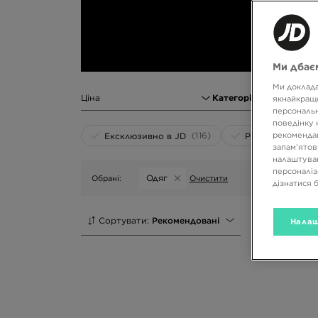
Ми дбаєм
Ми доклада
Ціна
Категорія
1
якнайкраще
персональн
поведінку 
(116)
рекомендац
(3)
Ексклюзивно в JD
Розпродаж
запам’ятов
налаштуван
персоналіз
Одяг
Обрані:
Очистити
дізнатися 
Сортувати:
Рекомендовані
Налаш