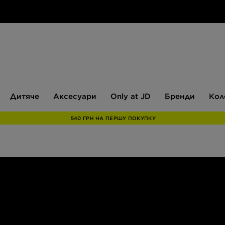
Дитяче
Аксесуари
Only
Бренди
Дитяче
Аксесуари
Only at JD
Бренди
Кол
at
JD
540 ГРН НА ПЕРШУ ПОКУПКУ