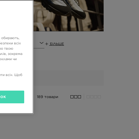
и обирають,
р
езпеки всіх
БІЛЬШЕ
ро твою
лів, зокрема
реклами чи
ти всі». Щоб
189 товари
OK