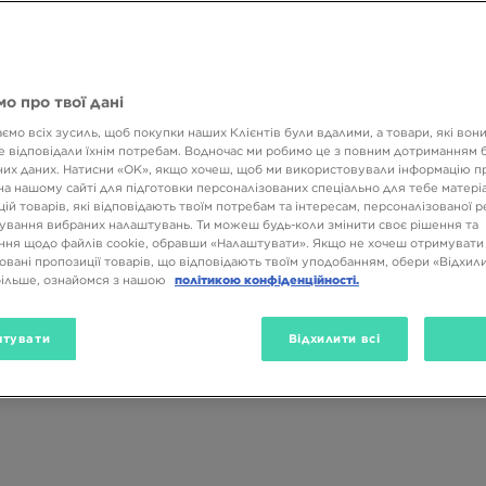
о про твої дані
ємо всіх зусиль, щоб покупки наших Клієнтів були вдалими, а товари, які вон
Стать
Бренд
Розмі
 відповідали їхнім потребам. Водночас ми робимо це з повним дотриманням б
их даних. Натисни «OK», якщо хочеш, щоб ми використовували інформацію п
на нашому сайті для підготовки персоналізованих спеціально для тебе матеріа
ій товарів, які відповідають твоїм потребам та інтересам, персоналізованої 
ування вибраних налаштувань. Ти можеш будь-коли змінити своє рішення та
ня щодо файлів cookie, обравши «Налаштувати». Якщо не хочеш отримувати
овані пропозиції товарів, що відповідають твоїм уподобанням, обери «Відхили
більше, ознайомся з нашою
політикою конфіденційності.
тувати
Відхилити всі