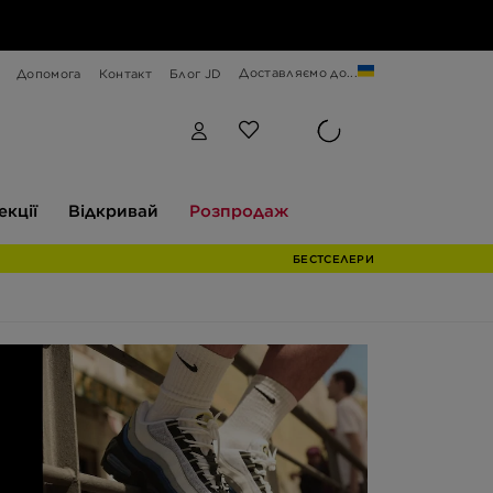
Доставляємо до...
Допомога
Контакт
Блог JD
Відкривай
Розпродаж
екції
Відкривай
Розпродаж
БЕСТСЕЛЕРИ