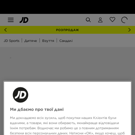
РОЗПРОДАЖ
JD Sports
Дитяче
Взуття
Сандалі
Ми дбаємо про твої дані
Ми докладаємо всіх зусиль, щоб покупки наших Клієнтів були
вдалими, а товари, які вони обирають, якнайкраще відповідали
їхнім потребам. Водночас ми робимо це з повним дотриманням
безпеки всіх персональних даних. Натисни «OK», якщо хочеш, щоб