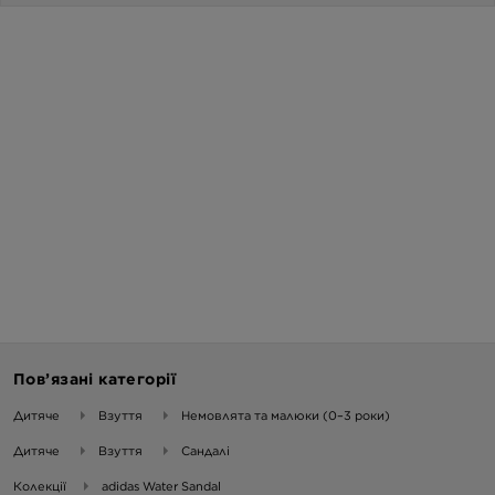
Пов’язані категорії
Дитяче
Взуття
Немовлята та малюки (0–3 роки)
Дитяче
Взуття
Сандалі
Колекції
adidas Water Sandal