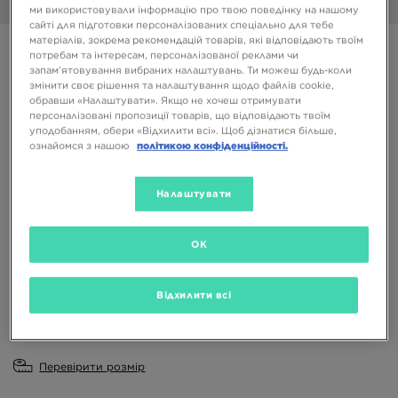
1/6
ми використовували інформацію про твою поведінку на нашому
сайті для підготовки персоналізованих спеціально для тебе
матеріалів, зокрема рекомендацій товарів, які відповідають твоїм
ADIDAS WATER SANDALS
потребам та інтересам, персоналізованої реклами чи
запам’ятовування вибраних налаштувань. Ти можеш будь-коли
змінити своє рішення та налаштування щодо файлів cookie,
699 ГРН
обравши «Налаштувати». Якщо не хочеш отримувати
персоналізовані пропозиції товарів, що відповідають твоїм
уподобанням, обери «Відхилити всі». Щоб дізнатися більше,
Доступні Кольори
ознайомся з нашою
політикою конфіденційності.
Чорний
Налаштувати
Вибери розмір
EU
US
OK
20
21
22
23
24
Відхилити всі
25
26
27
Перевірити розмір