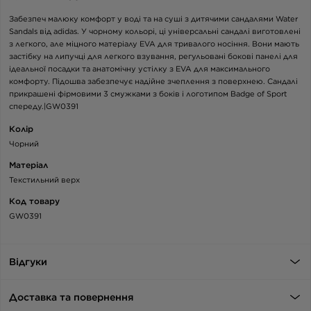
Забезпеч малюку комфорт у воді та на суші з дитячими сандалями Water
Sandals від adidas. У чорному кольорі, ці універсальні сандалі виготовлені
з легкого, але міцного матеріалу EVA для тривалого носіння. Вони мають
застібку на липучці для легкого взування, регульовані бокові панелі для
ідеальної посадки та анатомічну устілку з EVA для максимального
комфорту. Підошва забезпечує надійне зчеплення з поверхнею. Сандалі
прикрашені фірмовими 3 смужками з боків і логотипом Badge of Sport
спереду.|GW0391
Колір
Чорний
Матеріал
Текстильний верх
Код товару
GW0391
Відгуки
Доставка та повернення