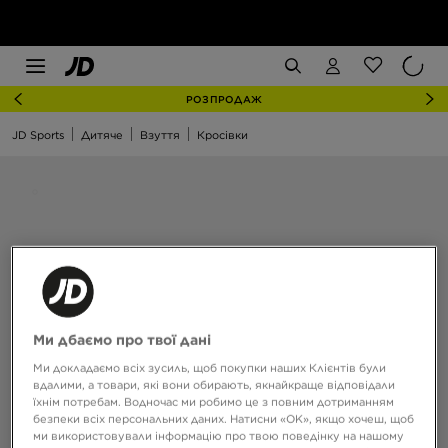
РОЗПРОДАЖ
JD Sports
Дитяче
Взуття
Кросівки
Ми дбаємо про твої дані
Ми докладаємо всіх зусиль, щоб покупки наших Клієнтів були
вдалими, а товари, які вони обирають, якнайкраще відповідали
їхнім потребам. Водночас ми робимо це з повним дотриманням
безпеки всіх персональних даних. Натисни «OK», якщо хочеш, щоб
ми використовували інформацію про твою поведінку на нашому