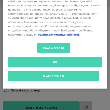
сайті для підготовки персоналізованих спеціально для тебе
1/6
матеріалів, зокрема рекомендацій товарів, які відповідають твоїм
потребам та інтересам, персоналізованої реклами чи
NIKE FORCE 1 EASYON TD JD
запам’ятовування вибраних налаштувань. Ти можеш будь-коли
змінити своє рішення та налаштування щодо файлів cookie,
обравши «Налаштувати». Якщо не хочеш отримувати
персоналізовані пропозиції товарів, що відповідають твоїм
1499 ГРН
уподобанням, обери «Відхилити всі». Щоб дізнатися більше,
ознайомся з нашою
політикою конфіденційності.
Доступні Кольори
Білий
Налаштувати
Вибери розмір
OK
EU
US
Відхилити всі
19,5
21
22
23,5
Перевірити розмір
Додати до кошика