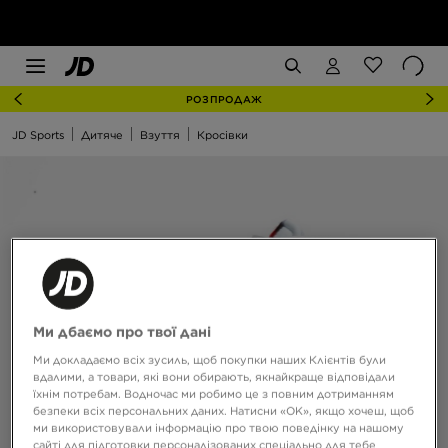
РОЗПРОДАЖ
JD Sports
Дитяче
Взуття
Кросівки
Ми дбаємо про твої дані
Ми докладаємо всіх зусиль, щоб покупки наших Клієнтів були
вдалими, а товари, які вони обирають, якнайкраще відповідали
їхнім потребам. Водночас ми робимо це з повним дотриманням
безпеки всіх персональних даних. Натисни «OK», якщо хочеш, щоб
ми використовували інформацію про твою поведінку на нашому
сайті для підготовки персоналізованих спеціально для тебе