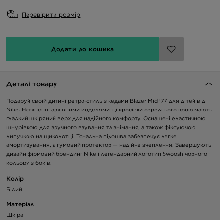
Перевірити розмір
Додати до кошика
Деталі товару
Подаруй своїй дитині ретро-стиль з кедами Blazer Mid '77 для дітей від
Nike. Натхненні архівними моделями, ці кросівки середнього крою мають
гладкий шкіряний верх для надійного комфорту. Оснащені еластичною
шнурівкою для зручного взування та знімання, а також фіксуючою
липучкою на щиколотці. Тональна підошва забезпечує легке
амортизування, а гумовий протектор — надійне зчеплення. Завершують
дизайн фірмовий брендинг Nike і легендарний логотип Swoosh чорного
кольору з боків.
Колір
Білий
Матеріал
Шкіра