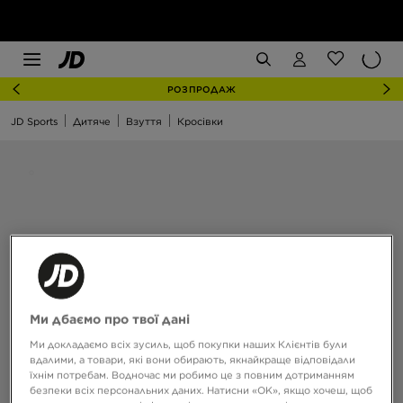
РОЗПРОДАЖ
JD Sports
Дитяче
Взуття
Кросівки
Ми дбаємо про твої дані
Ми докладаємо всіх зусиль, щоб покупки наших Клієнтів були
вдалими, а товари, які вони обирають, якнайкраще відповідали
їхнім потребам. Водночас ми робимо це з повним дотриманням
безпеки всіх персональних даних. Натисни «OK», якщо хочеш, щоб