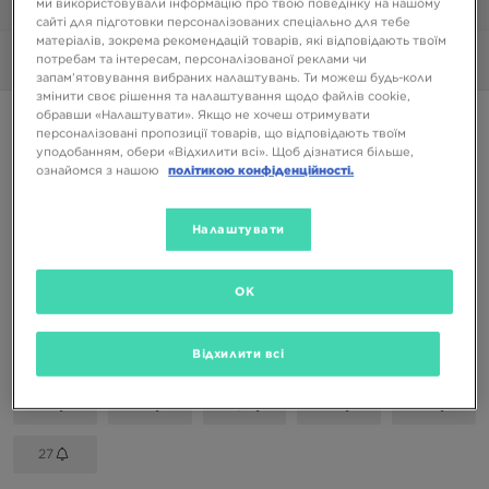
ми використовували інформацію про твою поведінку на нашому
1/6
сайті для підготовки персоналізованих спеціально для тебе
матеріалів, зокрема рекомендацій товарів, які відповідають твоїм
потребам та інтересам, персоналізованої реклами чи
Фото
360°
запам’ятовування вибраних налаштувань. Ти можеш будь-коли
змінити своє рішення та налаштування щодо файлів cookie,
обравши «Налаштувати». Якщо не хочеш отримувати
JORDAN 1 LOW ALT BT
персоналізовані пропозиції товарів, що відповідають твоїм
уподобанням, обери «Відхилити всі». Щоб дізнатися більше,
ознайомся з нашою
політикою конфіденційності.
1599 ГРН
Налаштувати
Доступні Кольори
Білий
OK
Вибери розмір
EU
US
Відхилити всі
21
22
23,5
25
26
27