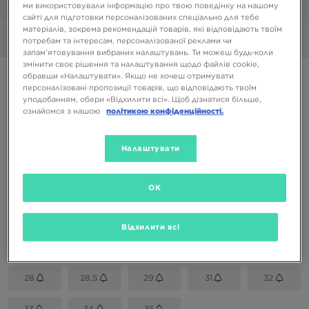
1/6
ми використовували інформацію про твою поведінку на нашому
сайті для підготовки персоналізованих спеціально для тебе
матеріалів, зокрема рекомендацій товарів, які відповідають твоїм
Фото
360°
потребам та інтересам, персоналізованої реклами чи
запам’ятовування вибраних налаштувань. Ти можеш будь-коли
змінити своє рішення та налаштування щодо файлів cookie,
ONLY AT JD
обравши «Налаштувати». Якщо не хочеш отримувати
персоналізовані пропозиції товарів, що відповідають твоїм
FILA PANACHE
уподобанням, обери «Відхилити всі». Щоб дізнатися більше,
ознайомся з нашою
політикою конфіденційності.
799 ГРН
Налаштувати
Доступні Кольори
OK
Білий
Вибери розмір
Відхилити всі
EU
US
28
28,5
29
31
32
33
34
35