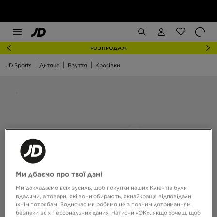
РОЗПРОДАЖ
JD Sports
Дитяче
Взуття
Кросівки
Ми дбаємо про твої дані
Ми докладаємо всіх зусиль, щоб покупки наших Клієнтів були
вдалими, а товари, які вони обирають, якнайкраще відповідали
їхнім потребам. Водночас ми робимо це з повним дотриманням
безпеки всіх персональних даних. Натисни «OK», якщо хочеш, щоб