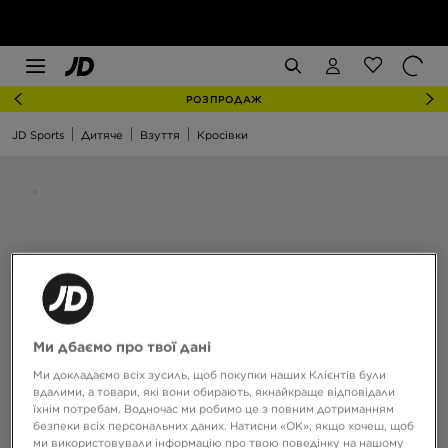
РОЗПРОДАЖ
JD Sports
Дитяче
Взуття
Кросівки
Ми дбаємо про твої дані
Ми докладаємо всіх зусиль, щоб покупки наших Клієнтів були
вдалими, а товари, які вони обирають, якнайкраще відповідали
їхнім потребам. Водночас ми робимо це з повним дотриманням
безпеки всіх персональних даних. Натисни «OK», якщо хочеш, щоб
ми використовували інформацію про твою поведінку на нашому