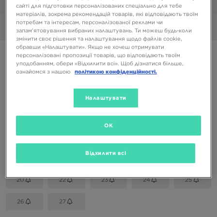
1/6
сайті для підготовки персоналізованих спеціально для тебе
матеріалів, зокрема рекомендацій товарів, які відповідають твоїм
потребам та інтересам, персоналізованої реклами чи
Фото
360°
запам’ятовування вибраних налаштувань. Ти можеш будь-коли
змінити своє рішення та налаштування щодо файлів cookie,
обравши «Налаштувати». Якщо не хочеш отримувати
ADIDAS TENSAUR RUN
персоналізовані пропозиції товарів, що відповідають твоїм
уподобанням, обери «Відхилити всі». Щоб дізнатися більше,
ознайомся з нашою
політикою конфіденційності.
999 ГРН
Налаштувати
Доступні Кольори
Рожевий
OK
Вибери розмір
EU
US
Відхилити всі
20
22
23
24
25
26
27