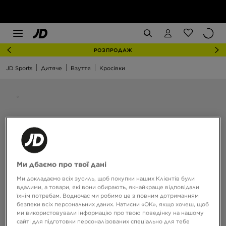
РОЗПРОДАЖ
JD Sports
Дитяче
Взуття
Кросівки
Ми дбаємо про твої дані
Ми докладаємо всіх зусиль, щоб покупки наших Клієнтів були
вдалими, а товари, які вони обирають, якнайкраще відповідали
їхнім потребам. Водночас ми робимо це з повним дотриманням
безпеки всіх персональних даних. Натисни «OK», якщо хочеш, щоб
ми використовували інформацію про твою поведінку на нашому
сайті для підготовки персоналізованих спеціально для тебе