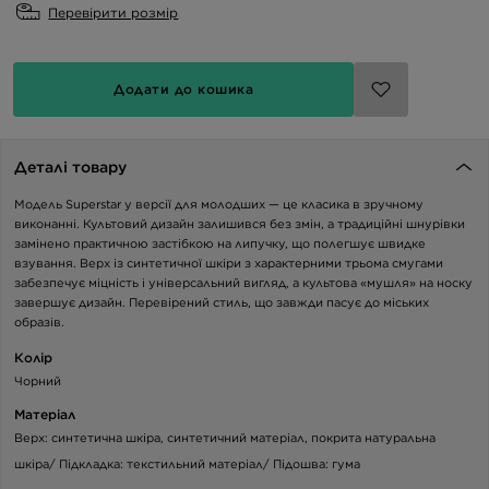
Перевірити розмір
Додати до кошика
Деталі товару
Модель Superstar у версії для молодших — це класика в зручному
виконанні. Культовий дизайн залишився без змін, а традиційні шнурівки
замінено практичною застібкою на липучку, що полегшує швидке
взування. Верх із синтетичної шкіри з характерними трьома смугами
забезпечує міцність і універсальний вигляд, а культова «мушля» на носку
завершує дизайн. Перевірений стиль, що завжди пасує до міських
образів.
Колір
Чорний
Матеріал
Верх: синтетична шкіра, синтетичний матеріал, покрита натуральна
шкіра/ Підкладка: текстильний матеріал/ Підошва: гума