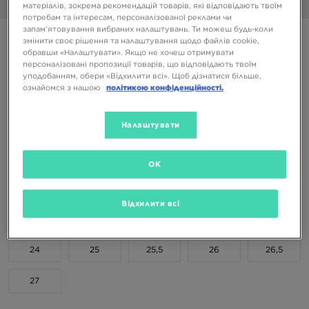
1/7
матеріалів, зокрема рекомендацій товарів, які відповідають твоїм
потребам та інтересам, персоналізованої реклами чи
запам’ятовування вибраних налаштувань. Ти можеш будь-коли
ADIDAS SUPERSTAR II CF I
змінити своє рішення та налаштування щодо файлів cookie,
обравши «Налаштувати». Якщо не хочеш отримувати
персоналізовані пропозиції товарів, що відповідають твоїм
3199 ГРН
уподобанням, обери «Відхилити всі». Щоб дізнатися більше,
ознайомся з нашою
політикою конфіденційності.
Доступні Кольори
Налаштувати
Вибери розмір
OK
EU
US
Відхилити всі
20
21
22
23
23,5
24
25
25,5
26
26,5
27